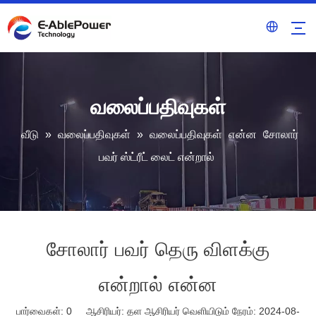
வலைப்பதிவுகள்
வீடு
»
வலைப்பதிவுகள்
»
வலைப்பதிவுகள்
என்ன
சோலார்
பவர் ஸ்ட்ரீட் லைட் என்றால்
சோலார் பவர் தெரு விளக்கு
என்றால் என்ன
பார்வைகள்:
0
ஆசிரியர்: தள ஆசிரியர் வெளியிடும் நேரம்: 2024-08-