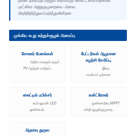
நவீன நகர்ப்புற மற்றும் கிராமப்புற உள்கட்டமைப்பிற்கான
புரட்சிகர அணுகுமுறையை அவை
பிரதிநிதித்துவப்படுத்துகின்றன.
முக்கிய கூறு சுற்றுச்சூழல் அமைப்பு
சோலார் பேனல்கள்
பேட்டரிகள் ஆழமான
சுழற்சி சேமிப்பு.
அதிக மகசூல் தரும்
PV ஆற்றல் மாற்றம்.
இரவு
பயன்பாட்டிற்கான
லைட்டிங் ஃபிக்சர்
கன்ட்ரோலர்
உயர்-லுமன் LED
நுண்ணறிவு MPPT
ஒளியியல்.
சக்தி ஒழுங்குமுறை.
ஆதரவு துருவ