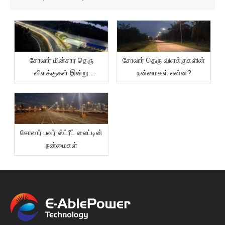
சோலார் மின்சார தெரு
சோலார் தெரு விளக்குகளின்
விளக்குகள் இன்று
நன்மைகள் என்ன?
சாலைகளை ஒளிரச் செய்ய
நல்ல தீர்வா?
சோலார் பவர் ஸ்ட்ரீட் லைட்டின்
நன்மைகள்