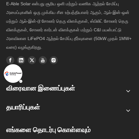
E-Able Solar என்பது சூரிய ஒளி மற்றும் வணிக ஆற்றல் சேமிப்பு
அமைப்புகளின் ஒரு முக்கிய சீன உற்பத்தியாளர் ஆகும், ஆல்-இன்-ஒன்
மற்றும் ஆல்-இன்-டூ சோலார் தெரு விளக்குகள், ஸ்பிலிட் சோலார் தெரு
விளக்குகள், சோலார் கார்டன் விளக்குகள் மற்றும் C&I பயன்பாட்டு
அளவிலான LiFePO4 ஆற்றல் சேமிப்பு தீர்வுகளை (50kW முதல் 1MW+
வரை) வழங்குகிறது.
விரைவான இணைப்புகள்
தயாரிப்புகள்
எங்களை தொடர்பு கொள்ளவும்