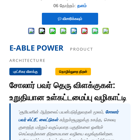
06 தோற்றம்:
தளம்
விசாரிக்கவும்
E-ABLE POWER
PRODUCT
ARCHITECTURE
புரட்சிகர விளக்கு
தொழில்துறை திறன்
சோலார் பவர் தெரு விளக்குகள்:
உறுதியான உள்கட்டமைப்பு வழிகாட்டி
'சூரியனின் ஆற்றலைப் பயன்படுத்துவதன் மூலம்,
சோலார்
சுற்றுச்சூழலுக்கு உகந்த, செலவு
பவர் ஸ்ட்ரீட் லைட்டுகள்
குறைந்த மற்றும் வகுப்புவாத பகுதிகளை ஒளிரச்
செய்வதற்கான திறமையான வழியை வழங்குகின்றன.