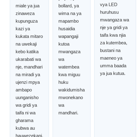
vya LED
miale ya jua
bollard, ya
huruhusu
zinaweza
wima na ya
mwangaza wa
kupunguza
mapambo
nje ya gridi ya
kazi ya
husaidia
taifa kwa njia
kukata mitaro
wapangaji
za kutembea,
na uwekaji
kutoa
bustani na
kebo katika
mwangaza
maeneo ya
ukarabati wa
wa
umma baada
nje, mandhari
watembea
ya jua kutua.
na miradi ya
kwa miguu
ujenzi mpya
huku
ambapo
wakidumisha
uunganisho
mwonekano
wa gridi ya
wa
taifa ni wa
mandhari.
gharama
kubwa au
hauwezekani.