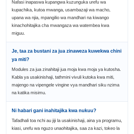
Nafasi inapaswa kupangwa kuzunguka urefu wa
kupachika, kutoa mwanga, usambazaji wa macho,
upana wa njia, mpangilio wa mandhari na kiwango
kinachohitajika cha mwangaza wa watembea kwa
miguu.
Je, taa za bustani za jua zinaweza kuwekwa chini
ya miti?
Modules za jua zinahitaji jua moja kwa moja ya kutosha.
Kabla ya usakinishaji, tathmini vivuli kutoka kwa miti,
majengo na vipengele vingine vya mandhari siku nzima
na katika misimu.
Ni habari gani inahitajika kwa nukuu?
Tafadhali toa nchi au jiji la usakinishaji, aina ya programu,
kiasi, urefu wa nguzo unaohitajika, saa za kazi, tokeo la