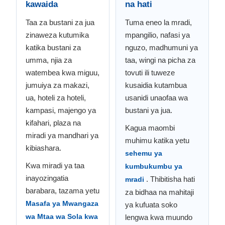
kawaida
na hati
Taa za bustani za jua
Tuma eneo la mradi,
zinaweza kutumika
mpangilio, nafasi ya
katika bustani za
nguzo, madhumuni ya
umma, njia za
taa, wingi na picha za
watembea kwa miguu,
tovuti ili tuweze
jumuiya za makazi,
kusaidia kutambua
ua, hoteli za hoteli,
usanidi unaofaa wa
kampasi, majengo ya
bustani ya jua.
kifahari, plaza na
Kagua maombi
miradi ya mandhari ya
muhimu katika yetu
kibiashara.
sehemu ya
Kwa miradi ya taa
kumbukumbu ya
inayozingatia
. Thibitisha hati
mradi
barabara, tazama yetu
za bidhaa na mahitaji
Masafa ya Mwangaza
ya kufuata soko
wa Mtaa wa Sola kwa
lengwa kwa muundo