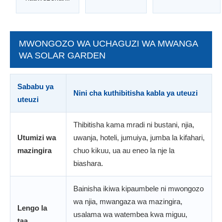
MWONGOZO WA UCHAGUZI WA MWANGA
WA SOLAR GARDEN
Sababu ya
Nini cha kuthibitisha kabla ya uteuzi
uteuzi
Thibitisha kama mradi ni bustani, njia,
Utumizi wa
uwanja, hoteli, jumuiya, jumba la kifahari,
mazingira
chuo kikuu, ua au eneo la nje la
biashara.
Bainisha ikiwa kipaumbele ni mwongozo
wa njia, mwangaza wa mazingira,
Lengo la
usalama wa watembea kwa miguu,
taa