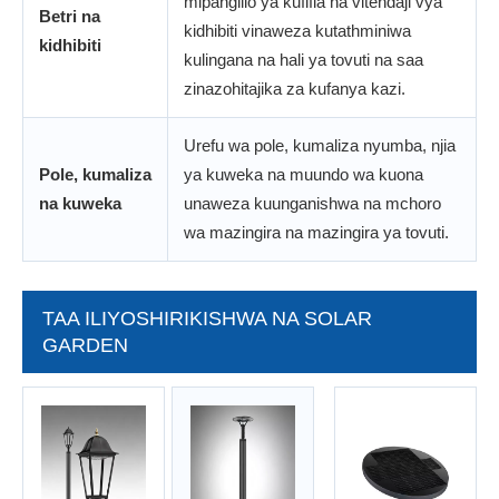
mipangilio ya kufifia na vitendaji vya
Betri na
kidhibiti vinaweza kutathminiwa
kidhibiti
kulingana na hali ya tovuti na saa
zinazohitajika za kufanya kazi.
Urefu wa pole, kumaliza nyumba, njia
Pole, kumaliza
ya kuweka na muundo wa kuona
na kuweka
unaweza kuunganishwa na mchoro
wa mazingira na mazingira ya tovuti.
TAA ILIYOSHIRIKISHWA NA SOLAR
GARDEN