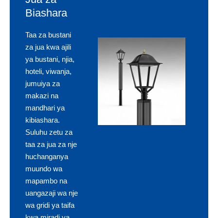
Biashara
Taa za bustani
za jua kwa ajili
ya bustani, njia,
hoteli, viwanja,
jumuiya za
makazi na
mandhari ya
kibiashara.
Suluhu zetu za
taa za jua za nje
huchanganya
muundo wa
mapambo na
uangazaji wa nje
wa gridi ya taifa
kwa miradi ya