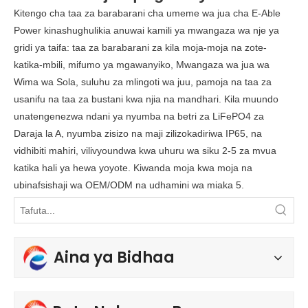
Kitengo cha taa za barabarani cha umeme wa jua cha E-Able
Power kinashughulikia anuwai kamili ya mwangaza wa nje ya
gridi ya taifa: taa za barabarani za kila moja-moja na zote-
katika-mbili, mifumo ya mgawanyiko, Mwangaza wa jua wa
Wima wa Sola, suluhu za mlingoti wa juu, pamoja na taa za
usanifu na taa za bustani kwa njia na mandhari. Kila muundo
unatengenezwa ndani ya nyumba na betri za LiFePO4 za
Daraja la A, nyumba zisizo na maji zilizokadiriwa IP65, na
vidhibiti mahiri, vilivyoundwa kwa uhuru wa siku 2-5 za mvua
katika hali ya hewa yoyote. Kiwanda moja kwa moja na
ubinafsishaji wa OEM/ODM na udhamini wa miaka 5.
Aina ya Bidhaa