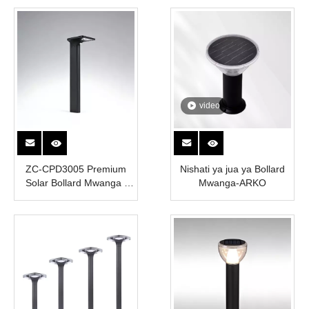
Manispaa
ya Sola ya Bollard
video
ZC-CPD3005 Premium
Nishati ya jua ya Bollard
Solar Bollard Mwanga |
Mwanga-ARKO
Uwezo wa Juu | NGUVU
YA E-UWEZO