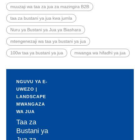
muuzaji wa taa za jua za mazingira B2B
taa za bustani ya jua kwa jumla
Nuru ya Bustani ya Jua ya Biashara
mtengenezaji wa taa ya bustani ya jua
100w taa ya bustani ya jua
mwanga wa hifadhi ya jua
NGUVU YA E-
UWEZO |
LANDSCAPE
MWANGAZA
WA JUA
Taa za
Bustani ya
Jua za