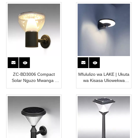
ZC-BD3006 Compact
Mfululizo wa LAKE | Ukuta
Solar Nguzo Mwanga |
wa Kisasa Uliowekwa
Uwezo wa Juu | NGUVU
Mwanga wa Bustani ya
YA E-UWEZO
Jua | Taa ya Nje ya
Usanifu