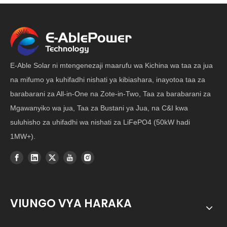
E-Able Solar ni mtengenezaji maarufu wa Kichina wa taa za jua
na mifumo ya kuhifadhi nishati ya kibiashara, inayotoa taa za
barabarani za All-in-One na Zote-in-Two, Taa za barabarani za
Mgawanyiko wa jua, Taa za Bustani ya Jua, na C&I kwa
suluhisho za uhifadhi wa nishati za LiFePO4 (50kW hadi
1MW+).
VIUNGO VYA HARAKA