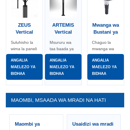
ZEUS
ARTEMIS
Mwanga wa
Vertical
Vertical
Bustani ya
Solar
Solar
jua ya
Suluhisho la
Msururu wa
Chaguo la
Garden
Garden
Athena
wima la paneli
taa baada ya
mwanga wa
Mwanga
Mwanga
ya jua ya
juu ya jua kwa
mazingira ya
ANGALIA
ANGALIA
ANGALIA
bustani-pole
njia, plaza,
jua kwa
MAELEZO YA
MAELEZO YA
MAELEZO YA
kwa miradi ya
maeneo ya
maeneo ya
BIDHAA
BIDHAA
BIDHAA
mazingira
umma yenye
watembea
inayohitaji
mandhari
kwa miguu,
mwonekano
nzuri na
bustani,
tofauti wa
maendeleo ya
bustani na
MAOMBI, MSAADA WA MRADI NA HATI
usanifu wa
nje ya
nafasi za nje
taa.
kibiashara.
zinazohitaji
mwangaza wa
eneo la
Maombi ya
Usaidizi wa mradi
starehe.