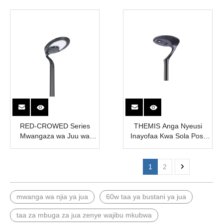
TYD2403)
RED-CROWED Series
THEMIS Anga Nyeusi
Mwangaza wa Juu wa
Inayofaa Kwa Sola Post
Uwezo wa Sola
Mwangaza Juu | Taa za
Watembea kwa miguu
zenye Ufanisi wa 2800lm
1
2
mwanga wa njia ya jua
60w taa ya bustani ya jua
taa za mbuga za jua zenye wajibu mkubwa