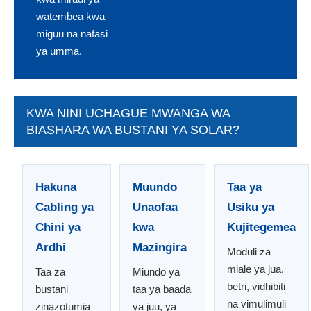
watembea kwa
miguu na nafasi
ya umma.
KWA NINI UCHAGUE MWANGA WA
BIASHARA WA BUSTANI YA SOLAR?
Hakuna
Muundo
Taa ya
Cabling ya
Unaofaa
Usiku ya
Chini ya
kwa
Kujitegemea
Ardhi
Mazingira
Moduli za
miale ya jua,
Taa za
Miundo ya
betri, vidhibiti
bustani
taa ya baada
na vimulimuli
zinazotumia
ya juu, ya