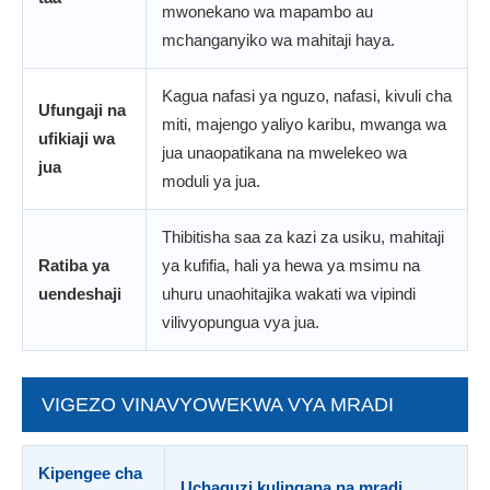
mwonekano wa mapambo au
mchanganyiko wa mahitaji haya.
Kagua nafasi ya nguzo, nafasi, kivuli cha
Ufungaji na
miti, majengo yaliyo karibu, mwanga wa
ufikiaji wa
jua unaopatikana na mwelekeo wa
jua
moduli ya jua.
Thibitisha saa za kazi za usiku, mahitaji
Ratiba ya
ya kufifia, hali ya hewa ya msimu na
uendeshaji
uhuru unaohitajika wakati wa vipindi
vilivyopungua vya jua.
VIGEZO VINAVYOWEKWA VYA MRADI
Kipengee cha
Uchaguzi kulingana na mradi