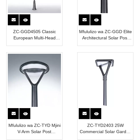
ZC-GGD4505 Classic
Mfululizo wa ZC-GGD Elite
European Multi-Head
Architectural Solar Post
Solar Post Mwanga
Light (GGD001 / GGD002-
1 / GGD002-2)
Mfululizo wa ZC-TYD Mjini
ZC-TYD2403 25W
V-Arm Solar Post
Commercial Solar Garden
Mwangaza (TYD2705 &
Light