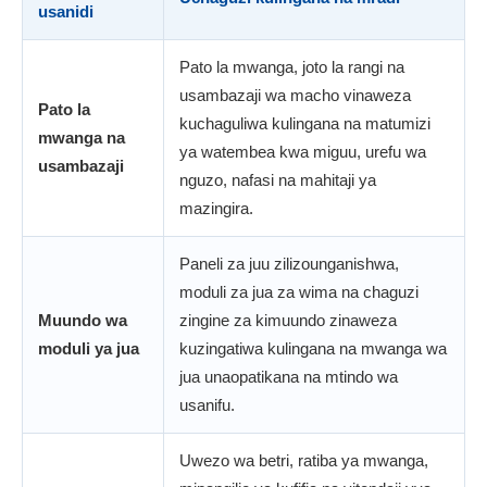
usanidi
Pato la mwanga, joto la rangi na
usambazaji wa macho vinaweza
Pato la
kuchaguliwa kulingana na matumizi
mwanga na
ya watembea kwa miguu, urefu wa
usambazaji
nguzo, nafasi na mahitaji ya
mazingira.
Paneli za juu zilizounganishwa,
moduli za jua za wima na chaguzi
Muundo wa
zingine za kimuundo zinaweza
moduli ya jua
kuzingatiwa kulingana na mwanga wa
jua unaopatikana na mtindo wa
usanifu.
Uwezo wa betri, ratiba ya mwanga,