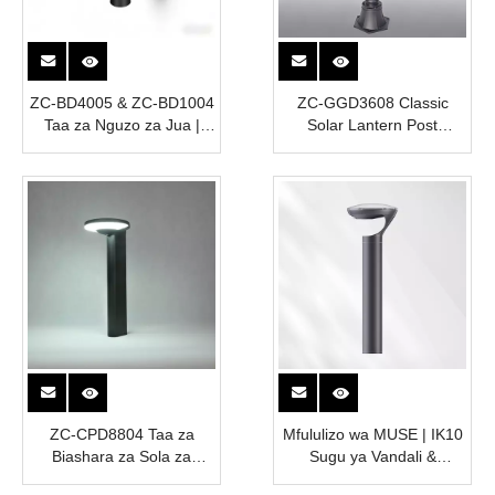
ZC-BD4005 & ZC-BD1004
ZC-GGD3608 Classic
Taa za Nguzo za Jua |
Solar Lantern Post
NGUVU YA E-UWEZO
Mwanga | NGUVU YA E-
UWEZO
ZC-CPD8804 Taa za
Mfululizo wa MUSE | IK10
Biashara za Sola za
Sugu ya Vandali &
Bollard | Taa ya Njia ya
Mwanga wa Anga Nyeusi