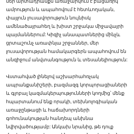
մեր արտադրանքն առաջարկում է բացառիկ
ամրություն և ապահովում է հետևողական,
փայլուն լուսավորություն նույնիսկ
ամենածայրահեղ և խիստ շրջակա միջավայրի
պայմաններում: Կիզիչ անապատներից մինչև
ցրտաշունչ առափնյա շրջաններ, մեր
լուսավորության համակարգերն ապահովում են
անզիջում անվտանգություն և տեսանելիություն:
Վստահված լինելով աշխարհահռչակ
ապրանքանիշերի, բազմազգ կորպորացիաների
և գլոբալ կազմակերպությունների կողմից՝ մենք
հպարտանում ենք որակի, տեխնոլոգիական
առաջընթացի և հաճախորդների
գոհունակության հանդեպ անխնա
նվիրվածությամբ: Անկախ նրանից, թե դուք