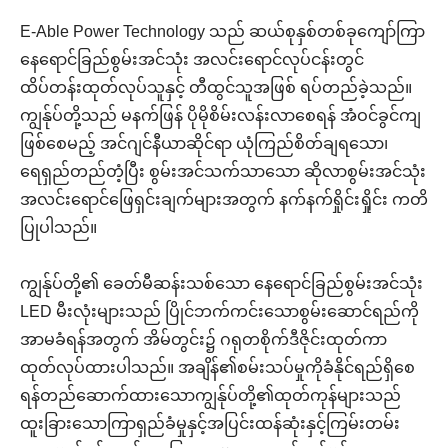
E-Able Power Technology သည် ဆယ်စုနှစ်တစ်ခုကျော်ကြာ
နေရောင်ခြည်စွမ်းအင်သုံး အလင်းရောင်လုပ်ငန်းတွင်
ထိပ်တန်းထုတ်လုပ်သူနှင့် တီထွင်သူအဖြစ် ရပ်တည်ခဲ့သည်။
ကျွန်ုပ်တို့သည် မနက်ဖြန် ပိုမိုစိမ်းလန်းလာစေရန် အံဝင်ခွင်ကျ
ဖြစ်စေမည့် အင်ဂျင်နီယာဆိုင်ရာ ယုံကြည်စိတ်ချရသော၊
ရေရှည်တည်တံ့ပြီး စွမ်းအင်သက်သာသော ဆိုလာစွမ်းအင်သုံး
အလင်းရောင်ဖြေရှင်းချက်များအတွက် နက်နက်ရှိုင်းရှိုင်း ကတိ
ပြုပါသည်။
ကျွန်ုပ်တို့၏ ခေတ်မီဆန်းသစ်သော နေရောင်ခြည်စွမ်းအင်သုံး
LED မီးလုံးများသည် ပြိုင်ဘက်ကင်းသောစွမ်းဆောင်ရည်ကို
အာမခံရန်အတွက် အိမ်တွင်း၌ ဂရုတစိုက်ဒီဇိုင်းထုတ်ကာ
ထုတ်လုပ်ထားပါသည်။ အချိန်၏စမ်းသပ်မှုကိုခံနိုင်ရည်ရှိစေ
ရန်တည်ဆောက်ထားသောကျွန်ုပ်တို့၏ထုတ်ကုန်များသည်
ထူးခြားသောကြာရှည်ခံမှုနှင့်အပြင်းထန်ဆုံးနှင့်ကြမ်းတမ်း