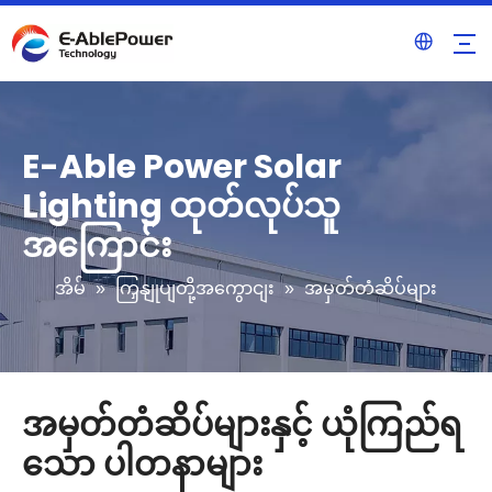
E-Able Power Solar
Lighting ထုတ်လုပ်သူ
အကြောင်း
အိမ်
»
ကြှနျုပျတို့အကွောငျး
»
အမှတ်တံဆိပ်များ
အမှတ်တံဆိပ်များနှင့် ယုံကြည်ရ
သော ပါတနာများ