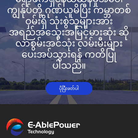
ကျွန်ုပ်တို့ ဂုဏ်ယူမိပြီး ကမ္ဘာတစ်
ဝှမ်းရှိ သုံးစွဲသူများအား
အရည်အသွေးအမြင့်မားဆုံး ဆို
လာစွမ်းအင်သုံး လမ်းမီးများ
ပေးအပ်သွားရန် ကတိပြု
ပါသည်။
ပိုပြီးဖတ်ပါ