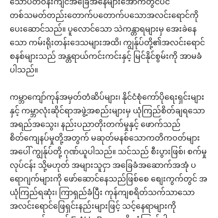
သောပတ်ဝန်းကျင်အခြေအနေများအောက်တွင်ပင်
တစ်သမတ်တည်းတောက်ပတောက်ပသောအလင်းရောင်ကို
ပေးဆောင်သည်။ ပူလောင်သော သဲကန္တာရများမှ အေးခဲနေ
သော ကမ်းရိုးတန်းဒေသများအထိ၊ ကျွန်ုပ်တို့၏အလင်းရောင်
စနစ်များသည် အန္တရာယ်ကင်းကင်းနှင့် မြင်နိုင်စွမ်းကို အာမခံ
ပါသည်။
ကမ္ဘာကျော်ကုန်အမှတ်တံဆိပ်များ၊ နိုင်ငံစုံကော်ပိုရေးရှင်းများ
နှင့် ကမ္ဘာလုံးဆိုင်ရာအဖွဲ့အစည်းများမှ ယုံကြည်စိတ်ချရသော
အရည်အသွေး၊ နည်းပညာတိုးတက်မှုနှင့် ဖောက်သည်
စိတ်ကျေနပ်မှုတို့အတွက် မဆုတ်မနစ်သောကတိကဝတ်များ
အပေါ် ကျွန်ုပ်တို့ ဂုဏ်ယူပါသည်။ သင်သည် စီးပွားဖြစ်၊ စက်မှု
လုပ်ငန်း သို့မဟုတ် အများသူငှာ အခြေခံအဆောက်အအုံ ပ
ရောဂျက်များကို ဖော်ဆောင်နေသည်ဖြစ်စေ စျေးကွက်တွင် အ
ယုံကြည်ရဆုံး၊ ကြာရှည်ခံပြီး ကုန်ကျစရိတ်သက်သာသော
အလင်းရောင်ဖြေရှင်းနည်းများဖြင့် သင့်နေရာများကို