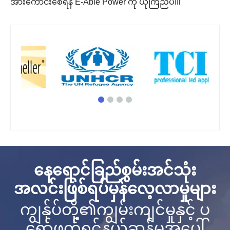
အားကောင်းစေရန် E-Able Power ကို ယုံကြည်ပါ။
နေရောင်ခြည်စွမ်းအင်သုံး
အလင်းဖြစ်ရပ်မှန်လေ့လာမှုများ
ကျွန်ုပ်တို့၏ကျွမ်းကျင်မှုနှင့် ပ
ရော်ဖက်ရှင်နယ်ဆန်မှုအပေါ်