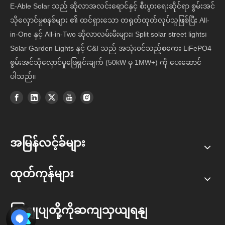
E-Able Solar သည် ဆိုလာအလင်းရောင်နှင့် စီးပွားရေးဆိုင်ရာ စွမ်းအင်
သိုလှောင်မှုစနစ်များ ၏ ထင်ရှားသော တရုတ်ထုတ်လုပ်သူဖြစ်ပြီး All-
in-One နှင့် All-in-Two ဆိုလာလမ်းမီးများ၊ Split solar street lights၊
Solar Garden Lights နှင့် C&I သည် အသုံးဝင်သည့်စကေး LiFePO4
စွမ်းအင်သိုလှောင်မှုဖြေရှင်းချက် (50kW မှ 1MW+) ကို ပေးဆောင်
ပါသည်။
အမြန်လင့်ခ်များ
ထုတ်ကုန်များ
ကြှနျုပျတို့ကိုဆကျသှယျရနျ