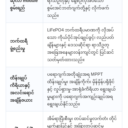
ဆိုလာ module
ရာသီဥတုနှင့် နေ့စဉ်လိုအပ်သော
စွမ်းရည်
စွမ်းအင်ဘတ်ဂျက်တို့နှင့် လိုက်ဖက်
သည်။
LiFePO4 ဘက်ထရီပမာဏကို လိုအပ်
သော ကိုယ်ပိုင်အုပ်ချုပ်ခွင့်၊ လည်ပတ်
ဘက်ထရီ
ချိန်များနှင့် ဒေသဆိုင်ရာ ရာသီဥတု
ဖွဲ့စည်းမှု
အခြေအနေများဝန်းကျင်တွင် ပြင်ဆင်
သတ်မှတ်ထားသည်။
ပရောဂျက်အတိုချုံးအရ MPPT
ထိန်းချုပ်
ထိန်းချုပ်မှု၊ အချိန်ကိုက်၊ မှိန်မှိန်ပရိုဖိုင်
ကိရိယာနှင့်
နှင့် လှုပ်ရှားမှု-အာရုံခံကိရိယာ ရွေးချယ်
အလင်းရောင်
မှုများကို ပရောဂျက်အကျဉ်းချုပ်အရ
အချိန်ဇယား
ရွေးချယ်နိုင်သည်။
အိမ်ရာပြီးစီးမှု၊ တပ်ဆင်မှုလက်တံ၊ တိုင်
မျက်နှာပြင်နှင့် အခြားတပ်ဆင်မှု