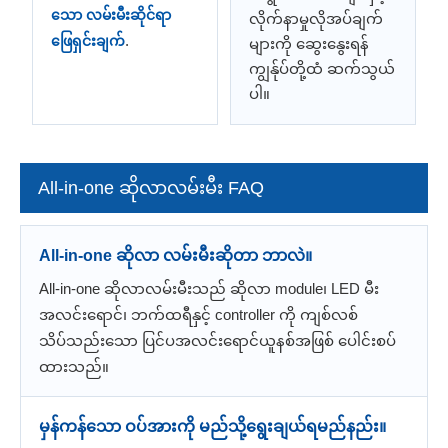
သော လမ်းမီးဆိုင်ရာ
လိုက်နာမှုလိုအပ်ချက်
.
ဖြေရှင်းချက်
များကို ဆွေးနွေးရန်
ကျွန်ုပ်တို့ထံ ဆက်သွယ်
ပါ။
All-in-one ဆိုလာလမ်းမီး FAQ
All-in-one ဆိုလာ လမ်းမီးဆိုတာ ဘာလဲ။
All-in-one ဆိုလာလမ်းမီးသည် ဆိုလာ module၊ LED မီး
အလင်းရောင်၊ ဘက်ထရီနှင့် controller ကို ကျစ်လစ်
သိပ်သည်းသော ပြင်ပအလင်းရောင်ယူနစ်အဖြစ် ပေါင်းစပ်
ထားသည်။
မှန်ကန်သော ဝပ်အားကို မည်သို့ရွေးချယ်ရမည်နည်း။