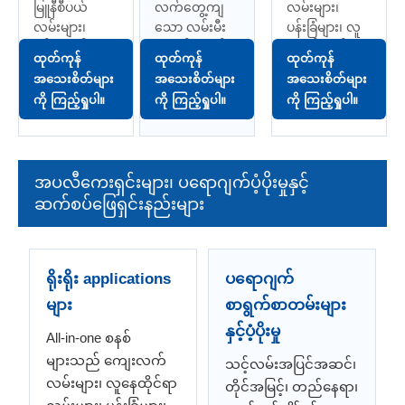
မြူနီစီပယ်
လက်တွေ့ကျ
လမ်းများ၊
စွမ်းအင်
လမ်းမီး
စွမ်းအင်
လမ်းများ၊
သော လမ်းမီး
ပန်းခြံများ၊ လူ
လမ်းမီး
လမ်းမီး
ရပ်ရွာလမ်းများ
အလင်းရောင်
နေရပ်ကွက်များ
ထုတ်ကုန်
ထုတ်ကုန်
ထုတ်ကုန်
နှင့် စီးပွားရေး
တပ်ဆင်မှုများ
နှင့် အခြားသော
အသေးစိတ်များ
အသေးစိတ်များ
အသေးစိတ်များ
လုပ်ငန်းသုံး ပြင်
နှင့် ပရောဂျက်
လိုင်းမရှိသော
ကို ကြည့်ရှုပါ။
ကို ကြည့်ရှုပါ။
ကို ကြည့်ရှုပါ။
ပပရောဂျက်
အလိုက် ဖွဲ့စည်း
ပြင်ပအပလီ
များအတွက်
မှုပုံစံများ
ကေးရှင်းများ
ကျစ်လစ်
အတွက်
အတွက်
သိပ်သည်းစွာ
ပေါင်းစပ်ထား
ပေါ့ပါးသော ဆို
အပလီကေးရှင်းများ၊ ပရောဂျက်ပံ့ပိုးမှုနှင့်
ပေါင်းစပ်ထား
သည့် ဆိုလာ
လာလမ်းမီး
ဆက်စပ်ဖြေရှင်းနည်းများ
သော ဆိုလာ
လမ်းမီးစီးရီး
ရွေးချယ်မှု။
အလင်းရောင်
တစ်ခု။
ဖြေရှင်းချက်။
ရိုးရိုး applications
ပရောဂျက်
များ
စာရွက်စာတမ်းများ
နှင့်ပံ့ပိုးမှု
All-in-one စနစ်
များသည် ကျေးလက်
သင့်လမ်းအပြင်အဆင်၊
လမ်းများ၊ လူနေထိုင်ရာ
တိုင်အမြင့်၊ တည်နေရာ၊