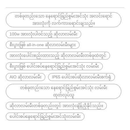
တစ်ခုတည်းသော နေရောင်ခြည်စွမ်းအင်သုံး အလင်းရောင်
အားလုံးကို လက်ကားရောင်းချသည်။
100w အားလုံးပါဝင်သည့် ဆိုလာလမ်းမီး
စီးပွားဖြစ် all-in-one ဆိုလာလမ်းမီးများ
အားလုံးပေါင်းစည်းထားသည့် ဆိုလာလမ်းမီးတစ်ခုထဲတွင်
စီးပွားဖြစ် ပေါင်းစပ်နေရောင်ခြည်စွမ်းအင်သုံး လမ်းမီး
AIO ဆိုလာလမ်းမီး
IP65 ပေါင်းစပ်ဆိုလာလမ်းမီးစက်ရုံ
တစ်ခုတည်းသော နေရောင်ခြည်စွမ်းအင်သုံး လမ်းမီး
ထုတ်လုပ်သူ
ဆိုလာလမ်းမီးတစ်ခုတည်းတွင် အားလုံးချိန်ညှိနိုင်သည်။
ပေါင်းစပ်နေရောင်ခြည်စွမ်းအင်သုံးလမ်းမီး