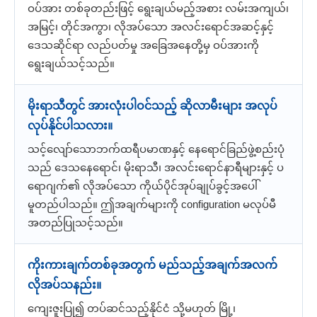
ဝပ်အား တစ်ခုတည်းဖြင့် ရွေးချယ်မည့်အစား လမ်းအကျယ်၊
အမြင့်၊ တိုင်အကွာ၊ လိုအပ်သော အလင်းရောင်အဆင့်နှင့်
ဒေသဆိုင်ရာ လည်ပတ်မှု အခြေအနေတို့မှ ဝပ်အားကို
ရွေးချယ်သင့်သည်။
မိုးရာသီတွင် အားလုံးပါဝင်သည့် ဆိုလာမီးများ အလုပ်
လုပ်နိုင်ပါသလား။
သင့်လျော်သောဘက်ထရီပမာဏနှင့် နေရောင်ခြည်ဖွဲ့စည်းပုံ
သည် ဒေသနေရောင်၊ မိုးရာသီ၊ အလင်းရောင်နာရီများနှင့် ပ
ရောဂျက်၏ လိုအပ်သော ကိုယ်ပိုင်အုပ်ချုပ်ခွင့်အပေါ်
မူတည်ပါသည်။ ဤအချက်များကို configuration မလုပ်မီ
အတည်ပြုသင့်သည်။
ကိုးကားချက်တစ်ခုအတွက် မည်သည့်အချက်အလက်
လိုအပ်သနည်း။
ကျေးဇူးပြု၍ တပ်ဆင်သည့်နိုင်ငံ သို့မဟုတ် မြို့၊