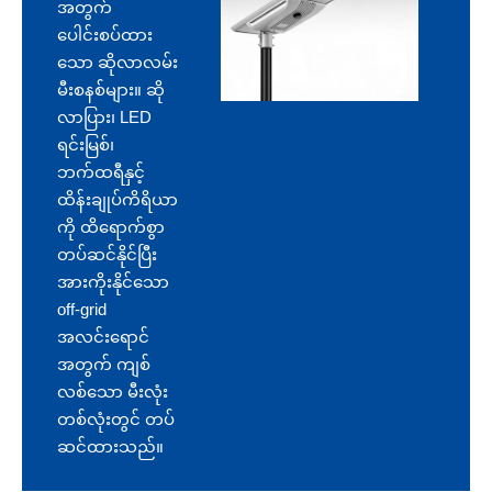
အတွက်
ပေါင်းစပ်ထား
သော ဆိုလာလမ်း
မီးစနစ်များ။ ဆို
လာပြား၊ LED
ရင်းမြစ်၊
ဘက်ထရီနှင့်
ထိန်းချုပ်ကိရိယာ
ကို ထိရောက်စွာ
တပ်ဆင်နိုင်ပြီး
အားကိုးနိုင်သော
off-grid
အလင်းရောင်
အတွက် ကျစ်
လစ်သော မီးလုံး
တစ်လုံးတွင် တပ်
ဆင်ထားသည်။