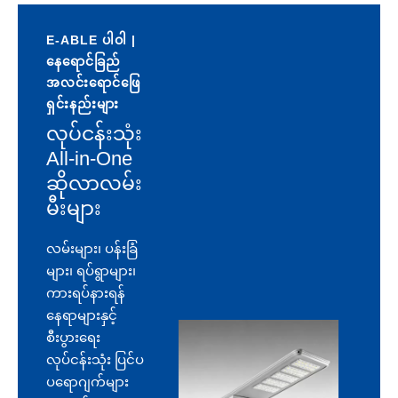
E-ABLE ပါဝါ |
နေရောင်ခြည်
အလင်းရောင်ဖြေ
ရှင်းနည်းများ
လုပ်ငန်းသုံး
All-in-One
ဆိုလာလမ်း
မီးများ
လမ်းများ၊ ပန်းခြံ
များ၊ ရပ်ရွာများ၊
ကားရပ်နားရန်
နေရာများနှင့်
စီးပွားရေး
လုပ်ငန်းသုံး ပြင်ပ
ပရောဂျက်များ