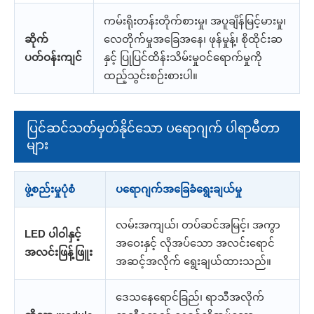
ကမ်းရိုးတန်းတိုက်စားမှု၊ အပူချိန်မြင့်မားမှု၊
ဆိုက်
လေတိုက်မှုအခြေအနေ၊ ဖုန်မှုန့်၊ စိုထိုင်းဆ
ပတ်ဝန်းကျင်
နှင့် ပြုပြင်ထိန်းသိမ်းမှုဝင်ရောက်မှုကို
ထည့်သွင်းစဉ်းစားပါ။
ပြင်ဆင်သတ်မှတ်နိုင်သော ပရောဂျက် ပါရာမီတာ
များ
ဖွဲ့စည်းမှုပုံစံ
ပရောဂျက်အခြေခံရွေးချယ်မှု
လမ်းအကျယ်၊ တပ်ဆင်အမြင့်၊ အကွာ
LED ပါဝါနှင့်
အဝေးနှင့် လိုအပ်သော အလင်းရောင်
အလင်းဖြန့်ဖြူး
အဆင့်အလိုက် ရွေးချယ်ထားသည်။
ဒေသနေရောင်ခြည်၊ ရာသီအလိုက်