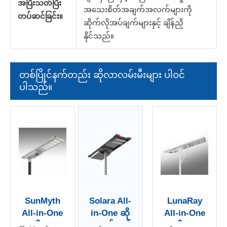
အပြီးသတ်ပြီး
အသေးစိတ်အချက်အလက်များကို
တပ်ဆင်ခြင်း။
ဆိုက်လိုအပ်ချက်များနှင့် ချိန်ညှိ
နိုင်သည်။
တစ်ပြိုင်နက်တည်း ဆိုလာလမ်းမီးများ ပါဝင်
ပါသည်။
SunMyth
Solara All-
LunaRay
All-in-One
in-One ဆို
All-in-One
ဆိုလာ
လာစွမ်းအင်
ဆိုလာ