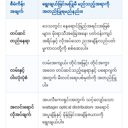
စီမံကိန်း
ရွေးချယ်ခြင်းမပြုမီ မည်သည့်အရာကို
အချက်
အတည်ပြုရမည်နည်း။
ဒေသတွင်း နေရောင်ခြည်အရင်းအမြစ်
တပ်ဆင်
များ၊ မိုးရာသီအခြေအနေ၊ ပတ်ဝန်းကျင်
တည်နေရာ
အရိပ်နှင့် လိုအပ်သော ညအချိန်လည်ပတ်
မှုကာလတို့ကို စစ်ဆေးပါ။
လမ်းအကျယ်၊ တိုင်အမြင့်၊ တိုင်အကွာ
လမ်းနှင့်
အဝေး၊ တပ်ဆင်သည့်နေရာနှင့် ပရောဂျက်
ဝါးလုံးပုံစံ
အတွက် မီးလင်းရေးပစ်မှတ်ကို အတည်ပြု
ပါ။
အပလီကေးရှင်းအတွက် သင့်လျော်သော
အလင်းရောင်
wattage၊ optical distribution၊ အရောင်
လိုအပ်ချက်
အပူချိန်နှင့် မှိန်ခြင်းအချိန်ဇယားကို
ရွေးချယ်ပါ။