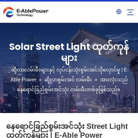
Solar Street Light ထုတ်ကုန်
များ
ဆိုလာလမ်းမီးများနှင့် လုပ်ငန်းသုံးစွမ်းအင်သိုလှောင်မှု | E-
Able Power
»
ဆိုလာစွမ်းအင် လမ်းမီး
»
အားလုံးသည်
နေရောင်ခြည်စွမ်းအင်သုံး လမ်းမီးတစ်ခုဖြစ်သည်။
နေရောင်ခြည်စွမ်းအင်သုံး Street Light
ထုတ်ကုန်များ | E-Able Power