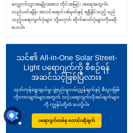
လျှောက်လွှာအမျိုးအစား၊ တိုင်အမြင့်၊ အရေအတွက်၊
လည်ပတ်ချိန်၊ အလင်းရောင်ပစ်မှတ်နှင့် ရရှိနိုင်သည့် မည်
သည့်ပရောဂျက်ပုံများ သို့မဟုတ် ဆိုက်ဓာတ်ပုံများကိုမဆို
ပေးပါ။
သင်၏ All-in-One Solar Street-
Light ပရောဂျက်ကို စီစဉ်ရန်
အဆင်သင့်ဖြစ်ပြီလား။
ထုတ်ကုန်ရွေးချယ်မှု၊ ဖွဲ့စည်းမှုလမ်းညွှန်ချက်နှင့် စီးပွားဖြစ်
ကိုးကားချက်များအတွက် သင့်ပရောဂျက်လိုအပ်ချက်များ
ကို ကျွန်ုပ်တို့ထံ ပေးပို့ပါ။
ပရောဂျက်တစ်ခု တောင်းဆိုချက်