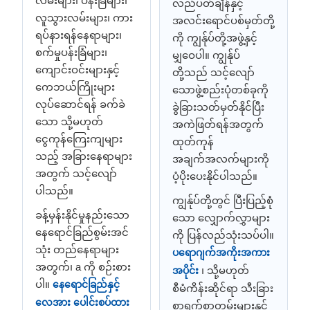
လမ်းများ၊ ပန်းခြံများ၊
လည်ပတ်ချိန်နှင့်
လူသွားလမ်းများ၊ ကား
အလင်းရောင်ပစ်မှတ်တို့
ရပ်နားရန်နေရာများ၊
ကို ကျွန်ုပ်တို့အဖွဲ့နှင့်
စက်မှုပန်းခြံများ၊
မျှဝေပါ။ ကျွန်ုပ်
ကျောင်းဝင်းများနှင့်
တို့သည် သင့်လျော်
ကေဘယ်ကြိုးများ
သောဖွဲ့စည်းပုံတစ်ခုကို
လုပ်ဆောင်ရန် ခက်ခဲ
ခွဲခြားသတ်မှတ်နိုင်ပြီး
သော သို့မဟုတ်
အကဲဖြတ်ရန်အတွက်
ငွေကုန်ကြေးကျများ
ထုတ်ကုန်
သည့် အခြားနေရာများ
အချက်အလက်များကို
အတွက် သင့်လျော်
ပံ့ပိုးပေးနိုင်ပါသည်။
ပါသည်။
ကျွန်ုပ်တို့တွင် ပြီးပြည့်စုံ
ခန့်မှန်းနိုင်မှုနည်းသော
သော လျှောက်လွှာများ
နေရောင်ခြည်စွမ်းအင်
ကို ပြန်လည်သုံးသပ်ပါ။
သုံး တည်နေရာများ
ပရောဂျက်အကိုးအကား
အတွက်၊ a ကို စဉ်းစား
၊ သို့မဟုတ်
အပိုင်း
ပါ။
နေရောင်ခြည်နှင့်
စီမံကိန်းဆိုင်ရာ သီးခြား
လေအား ပေါင်းစပ်ထား
စာရွက်စာတမ်းများနှင့်