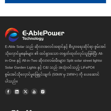
E-Able Solar သည် ဆိုလာအလင်းရောင်နှင့် စီးပွားရေးဆိုင်ရာ စွမ်းအင်
သိုလှောင်မှုစနစ်များ ၏ ထင်ရှားသော တရုတ်ထုတ်လုပ်သူဖြစ်ပြီး All-
in-One နှင့် All-in-Two ဆိုလာလမ်းမီးများ၊ Split solar street lights၊
Solar Garden Lights နှင့် C&I သည် အသုံးဝင်သည့် LiFePO4
စွမ်းအင်သိုလှောင်မှုဖြေရှင်းချက် (50kW မှ 1MW+) ကို ပေးဆောင်
ပါသည်။