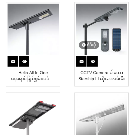
ဗီဒီယို
Helia All In One
CCTV Camera ပါသော
နေရောင်ခြည်စွမ်းအင်သုံး
Starship III ဆိုလာလမ်းမီး
လမ်းမီး