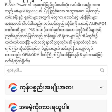
E-Able Power ၏ နေရောင်ခြည်စွမ်းအင်သုံး လမ်းမီး အမျိုးအစား
သည် off-grid lighting ၏ ပြီးပြည့်စုံသော အကွာအဝေး ဖြစ်သည်-
လမ်းခရီးနှင့် ရှုခင်းများအတွက် ဗိသုကာ ဘောင်နှင့် ပန်းခြံမီးများ
အစုံအလင် ပါဝင်ပါသည်။ တပ်ဆင်ပစ္စည်းတိုင်းကို အဆင့် A LiFePO4
ဘက်ထရီများ၊ IP65 အဆင့်သတ်မှတ်ထားသော ရေစိုခံအိမ်များနှင့်
ဉာဏ်ရည်ထက်မြက်သည့် ထိန်းချုပ်ကိရိယာများဖြင့် အိမ်တွင်း၌
ထုတ်လုပ်ထားပြီး မည်သည့်ရာသီဥတုတွင်မဆို မိုးရာသီတွင် 2-5
ရက်ကြာ ကိုယ်ပိုင်အုပ်ချုပ်ခွင့်အတွက် အင်ဂျင်နီယာချုပ်လုပ်
ထားသည်။ OEM/ODM စိတ်ကြိုက်ပြင်ဆင်ခြင်းနှင့် 5 နှစ်အာမခံဖြင့်
စက်ရုံတိုက်ရိုက်။
ကုန်ပစ္စည်းအမျိုးအစား
အခမဲ့ကိုးကားရယူပါ။