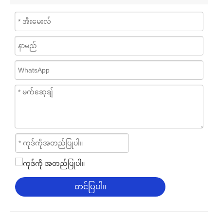
တင်ပြပါ။