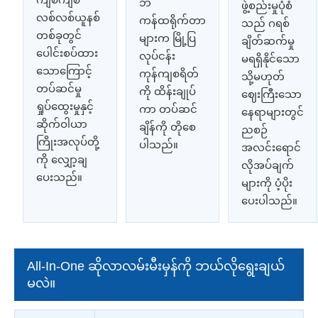
ဘဲ
ဖွဲ့စည်းမှုပုံစံ
လစ်လစ်ယူနစ်
ကန်ထရိုက်တာ
သည် ဂရစ်
တစ်ခုတွင်
များက မြို့ပြ
ချိတ်ဆက်မှု
ပေါင်းစပ်ထား
လုပ်ငန်း
မရရှိနိုင်သော
သောကြောင့်
ကုန်ကျစရိတ်
သို့မဟုတ်
တပ်ဆင်မှု
ကို ထိန်းချုပ်
ဈေးကြီးသော
ရှုပ်ထွေးမှုနှင့်
ကာ တပ်ဆင်
နေရာများတွင်
ဆိုက်ဝါယာ
ချိန်ကို တိုစေ
ညစဉ်
ကြိုးအလုပ်တို့
ပါသည်။
အလင်းရောင်
ကို လျှော့ချ
လိုအပ်ချက်
ပေးသည်။
များကို ပံ့ပိုး
ပေးပါသည်။
All-In-One ဆိုလာလမ်းမီးမှန်ကို ဘယ်လိုရွေးချယ်
မလဲ။