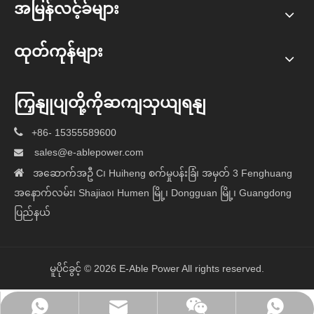
အမြန်လင့်ခ်များ
ထုတ်ကုန်များ
ကြှနျုပျတို့ကိုဆကျသှယျရနျ

+86- 15355589600
sales@e-ablepower.com


အဆောက်အဦ C၊ Huiheng စက်မှုပန်းခြံ၊ အမှတ် 3 Fenghuang
အနောက်လမ်း၊ Shajiao၊ Humen မြို့၊ Dongguan မြို့၊ Guangdong
ပြည်နယ်
မူပိုင်ခွင့် ©
2026
E-Able Power All rights reserved.
sales@e-ablepower.com
+86- 15355589600