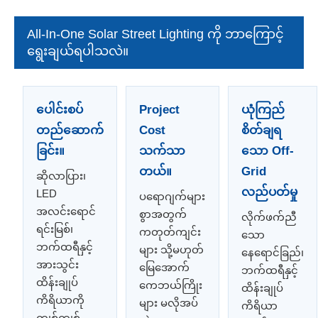
All-In-One Solar Street Lighting ကို ဘာကြောင့်
ရွေးချယ်ရပါသလဲ။
ပေါင်းစပ်
Project
ယုံကြည်
တည်ဆောက်
Cost
စိတ်ချရ
ခြင်း။
သက်သာ
သော Off-
တယ်။
Grid
ဆိုလာပြား၊
လည်ပတ်မှု
LED
ပရောဂျက်များ
အလင်းရောင်
စွာအတွက်
လိုက်ဖက်ညီ
ရင်းမြစ်၊
ကတုတ်ကျင်း
သော
ဘက်ထရီနှင့်
များ သို့မဟုတ်
နေရောင်ခြည်၊
အားသွင်း
မြေအောက်
ဘက်ထရီနှင့်
ထိန်းချုပ်
ကေဘယ်ကြိုး
ထိန်းချုပ်
ကိရိယာကို
များ မလိုအပ်
ကိရိယာ
ကျစ်ကျစ်