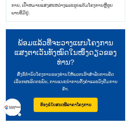
ການ​, ເປົ້າ​ຫມາຍ​ແສງ​ສະ​ຫວ່າງ​ແລະ​ຮູບ​ແຕ້ມ​ໂຄງ​ການ​ຫຼື​ຮູບ​
ພາບ​ທີ່​ມີ​ຢູ່​.
ພ້ອມແລ້ວທີ່ຈະວາງແຜນໂຄງການ
ແສງຕາເວັນທັງໝົດໃນໜຶ່ງດຽວຂອງ
ທ່ານ?
ສົ່ງ​ຂໍ້​ກໍາ​ນົດ​ໂຄງ​ການ​ຂອງ​ທ່ານ​ໃຫ້​ພວກ​ເຮົາ​ສໍາ​ລັບ​ການ​ຄັດ​
ເລືອກ​ຜະ​ລິດ​ຕະ​ພັນ​, ການ​ແນະ​ນໍາ​ການ​ຕັ້ງ​ຄ່າ​ແລະ​ວົງ​ຢືມ​ການ​
ຄ້າ​.
ຮ້ອງຂໍໃບສະເໜີລາຄາໂຄງການ