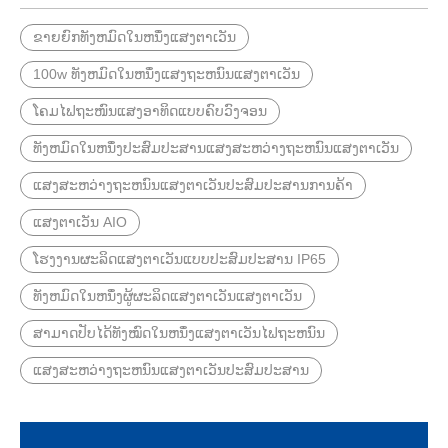
ຂາຍຍົກທັງຫມົດໃນຫນຶ່ງແສງຕາເວັນ
100w ທັງຫມົດໃນຫນຶ່ງແສງຖະຫນົນແສງຕາເວັນ
ໂຄມໄຟຖະໜົນແສງອາທິດແບບຄົບວົງຈອນ
ທັງຫມົດໃນຫນຶ່ງປະສົມປະສານແສງສະຫວ່າງຖະຫນົນແສງຕາເວັນ
ແສງສະຫວ່າງຖະຫນົນແສງຕາເວັນປະສົມປະສານການຄ້າ
ແສງຕາເວັນ AIO
ໂຮງງານຜະລິດແສງຕາເວັນແບບປະສົມປະສານ IP65
ທັງ​ຫມົດ​ໃນ​ຫນຶ່ງ​ຜູ້​ຜະ​ລິດ​ແສງ​ຕາ​ເວັນ​ແສງ​ຕາ​ເວັນ​
ສາມາດປັບໄດ້ທັງໝົດໃນຫນຶ່ງແສງຕາເວັນໄຟຖະຫນົນ
ແສງສະຫວ່າງຖະຫນົນແສງຕາເວັນປະສົມປະສານ