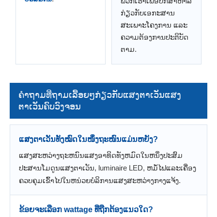
ພວກເຮົາເພື່ອປຶກສາຫາລື
ກ່ຽວກັບເອກະສານ
ສະເພາະໂຄງການ ແລະ
ຄວາມຕ້ອງການປະຕິບັດ
ຕາມ.
ຄຳຖາມທີ່ຖາມເລື້ອຍໆກ່ຽວກັບແສງຕາເວັນແສງ
ຕາເວັນຄົບວົງຈອນ
ແສງຕາເວັນທັງໝົດໃນໜຶ່ງຖະໜົນແມ່ນຫຍັງ?
ແສງສະຫວ່າງຖະຫນົນແສງອາທິດທັງຫມົດໃນຫນຶ່ງປະສົມ
ປະສານໂມດູນແສງຕາເວັນ, luminaire LED, ຫມໍ້ໄຟແລະເຄື່ອງ
ຄວບຄຸມເຂົ້າໄປໃນຫນ່ວຍບໍລິການແສງສະຫວ່າງກາງແຈ້ງ.
ຂ້ອຍຈະເລືອກ wattage ທີ່ຖືກຕ້ອງແນວໃດ?