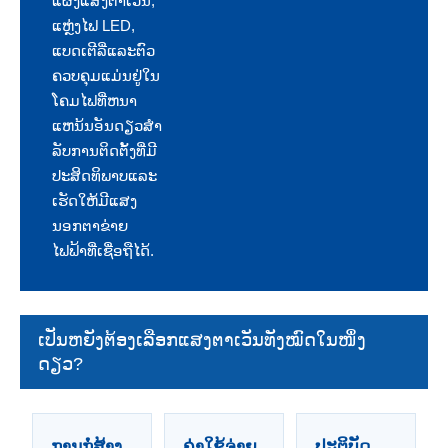
ແຜງແສງຕາເວັນ,
ແຫຼ່ງໄຟ LED,
ແບດເຕີລີ່ແລະຕົວ
ຄວບຄຸມແມ່ນຢູ່ໃນ
ໂຄມໄຟທີ່ຫນາ
ແຫນ້ນອັນດຽວສໍາ
ລັບການຕິດຕັ້ງທີ່ມີ
ປະສິດທິພາບແລະ
ເຮັດໃຫ້ມີແສງ
ນອກຕາຂ່າຍ
ໄຟຟ້າທີ່ເຊື່ອຖືໄດ້.
ເປັນຫຍັງຕ້ອງເລືອກແສງຕາເວັນທັງໝົດໃນໜຶ່ງ
ດຽວ?
ການກໍ່ສ້າງ
ຄ່າໃຊ້ຈ່າຍ
ປະຕິບັດ