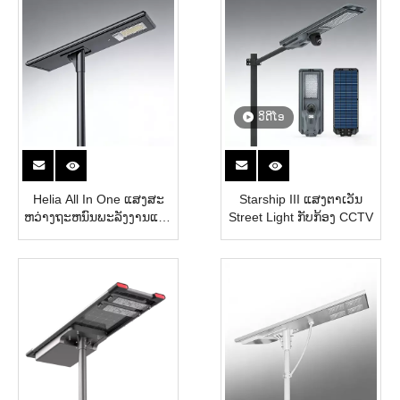
ວິດີໂອ
Helia All In One ແສງສະ
Starship III ແສງຕາເວັນ
ຫວ່າງຖະຫນົນພະລັງງານແສງ
Street Light ກັບກ້ອງ CCTV
ຕາເວັນ