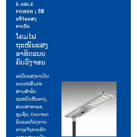
E-ABLE
POWER | ວິທີ
ແກ້ໄຂແສງ
ຕາເວັນ
ໂຄມໄຟ
ຖະໜົນແສງ
ອາທິດແບບ
ຄົບວົງຈອນ
ລະບົບແສງຕາເວັນ
ແບບປະສົມປະ
ສານສໍາລັບ
ຖະຫນົນຫົນທາງ,
ສວນສາທາລະ,
ຊຸມຊົນ, ບ່ອນຈອດ
ລົດແລະໂຄງການ
ກາງແຈ້ງການຄ້າ.