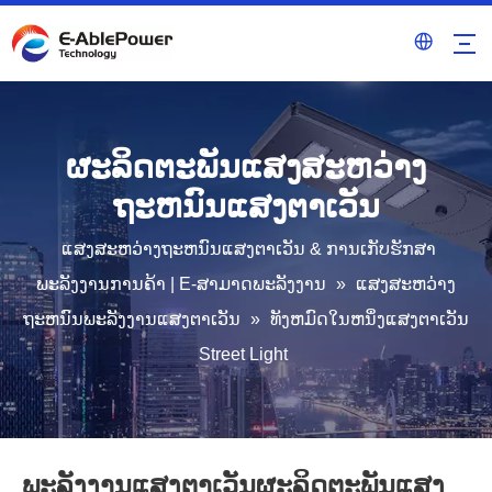
ຜະລິດຕະພັນແສງສະຫວ່າງ
ຖະຫນົນແສງຕາເວັນ
ແສງສະຫວ່າງຖະຫນົນແສງຕາເວັນ & ການເກັບຮັກສາ
ພະລັງງານການຄ້າ | E-ສາມາດພະລັງງານ
»
ແສງສະຫວ່າງ
ຖະຫນົນພະລັງງານແສງຕາເວັນ
»
ທັງຫມົດໃນຫນຶ່ງແສງຕາເວັນ
Street Light
ພະລັງງານແສງຕາເວັນຜະລິດຕະພັນແສງ