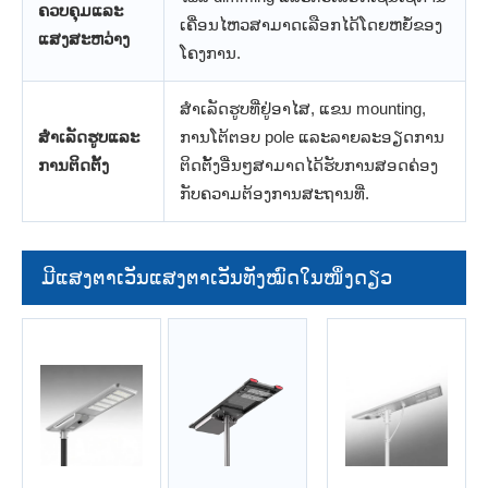
ຄວບຄຸມແລະ
ເຄື່ອນໄຫວສາມາດເລືອກໄດ້ໂດຍຫຍໍ້ຂອງ
ແສງສະຫວ່າງ
ໂຄງການ.
ສໍາເລັດຮູບທີ່ຢູ່ອາໄສ, ແຂນ mounting,
ສໍາເລັດຮູບແລະ
ການໂຕ້ຕອບ pole ແລະລາຍລະອຽດການ
ການຕິດຕັ້ງ
ຕິດຕັ້ງອື່ນໆສາມາດໄດ້ຮັບການສອດຄ່ອງ
ກັບຄວາມຕ້ອງການສະຖານທີ່.
ມີແສງຕາເວັນແສງຕາເວັນທັງໝົດໃນໜຶ່ງດຽວ