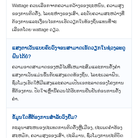
Wattage ຄວນເລືອກຈາກຄວາມກວ້າງຂອງຖະຫນົນ, ຄວາມສູງ
ຂອງການຕິດຕັ້ງ, ໄລຍະຫ່າງຂອງເສົາ, ລະດັບຄວາມສະຫວ່າງທີ່
ຕ້ອງການແລະເງື່ອນໄຂການເຮັດວຽກໃນທ້ອງຖິ່ນແທນທີ່ຈະ
ເລືອກໂດຍ wattage ດຽວ.
ແສງຕາເວັນແບບຄົບວົງຈອນສາມາດເຮັດວຽກໃນຊ່ວງລະດູ
ຝົນໄດ້ບໍ?
ຄວາມອາດສາມາດຂອງຫມໍ້ໄຟທີ່ເຫມາະສົມແລະການຕັ້ງຄ່າ
ແສງຕາເວັນແມ່ນຂຶ້ນກັບແສງແດດທ້ອງຖິ່ນ, ໄລຍະເວລາຝົນ,
ຊົ່ວໂມງເຮັດໃຫ້ມີແສງແລະຄວາມເປັນເອກະລາດຂອງໂຄງການ
ທີ່ຕ້ອງການ. ປັດໃຈເຫຼົ່ານີ້ຄວນໄດ້ຮັບການຢືນຢັນກ່ອນການຕັ້ງ
ຄ່າ.
ຂໍ້ມູນໃດທີ່ຕ້ອງການສໍາລັບວົງຢືມ?
ກະ​ລຸ​ນາ​ສະ​ຫນອງ​ປະ​ເທດ​ການ​ຕິດ​ຕັ້ງ​ຫຼື​ເມືອງ​, ປະ​ເພດ​ຄໍາ​ຮ້ອງ​
ສະ​ຫມັກ​, ຄວາມ​ສູງ​ຂອງ​ເສົາ​, ປະ​ລິ​ມານ​, ຊົ່ວ​ໂມງ​ການ​ປະ​ຕິ​ບັດ​