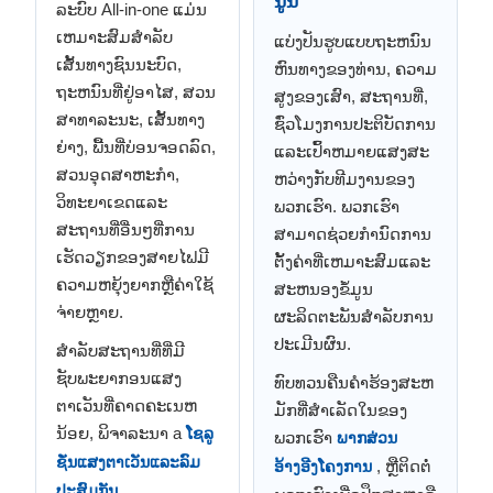
ນູນ
ລະບົບ All-in-one ແມ່ນ
ເຫມາະສົມສໍາລັບ
ແບ່ງ​ປັນ​ຮູບ​ແບບ​ຖະ​ຫນົນ​
ເສັ້ນທາງຊົນນະບົດ,
ຫົນ​ທາງ​ຂອງ​ທ່ານ​, ຄວາມ​
ຖະຫນົນທີ່ຢູ່ອາໄສ, ສວນ
ສູງ​ຂອງ​ເສົາ​, ສະ​ຖານ​ທີ່​,
ສາທາລະນະ, ເສັ້ນທາງ
ຊົ່ວ​ໂມງ​ການ​ປະ​ຕິ​ບັດ​ການ​
ຍ່າງ, ພື້ນທີ່ບ່ອນຈອດລົດ,
ແລະ​ເປົ້າ​ຫມາຍ​ແສງ​ສະ​
ສວນອຸດສາຫະກໍາ,
ຫວ່າງ​ກັບ​ທີມ​ງານ​ຂອງ​
ວິທະຍາເຂດແລະ
ພວກ​ເຮົາ​. ພວກເຮົາ
ສະຖານທີ່ອື່ນໆທີ່ການ
ສາມາດຊ່ວຍກໍານົດການ
ເຮັດວຽກຂອງສາຍໄຟມີ
ຕັ້ງຄ່າທີ່ເຫມາະສົມແລະ
ຄວາມຫຍຸ້ງຍາກຫຼືຄ່າໃຊ້
ສະຫນອງຂໍ້ມູນ
ຈ່າຍຫຼາຍ.
ຜະລິດຕະພັນສໍາລັບການ
ປະເມີນຜົນ.
ສໍາລັບສະຖານທີ່ທີ່ມີ
ຊັບພະຍາກອນແສງ
ທົບທວນຄືນຄໍາຮ້ອງສະຫ
ຕາເວັນທີ່ຄາດຄະເນຫ
ມັກທີ່ສໍາເລັດໃນຂອງ
ນ້ອຍ, ພິຈາລະນາ a
ໂຊລູ
ພວກເຮົາ
ພາກສ່ວນ
ຊັ່ນແສງຕາເວັນແລະລົມ
, ຫຼືຕິດຕໍ່
ອ້າງອີງໂຄງການ
.
ປະສົມກັນ