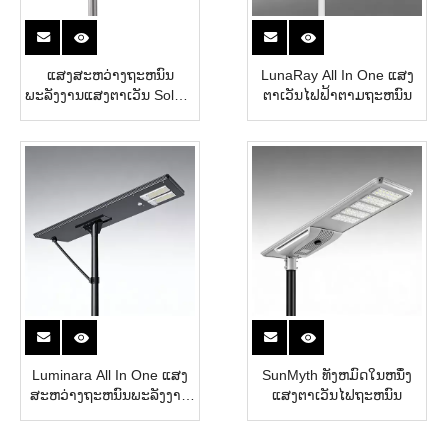
ແສງສະຫວ່າງຖະຫນົນ
LunaRay All In One ແສງ
ພະລັງງານແສງຕາເວັນ Solara
ຕາເວັນໄຟຟ້າຕາມຖະຫນົນ
All-In-One
Luminara All In One ແສງ
SunMyth ທັງຫມົດໃນຫນຶ່ງ
ສະຫວ່າງຖະຫນົນພະລັງງານ
ແສງຕາເວັນໄຟຖະຫນົນ
ແສງຕາເວັນ