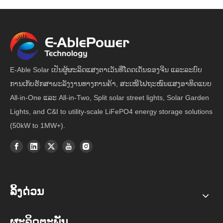
E-Able Solar ເປັນຜູ້ຜະລິດແສງຕາເວັນທີ່ໂດດເດັ່ນຂອງຈີນ ແລະລະບົບ
ການເກັບຮັກສາພະລັງງານທາງການຄ້າ, ສະເໜີໄຟຖະໜົນແສງອາທິດແບບ
All-in-One ແລະ All-in-Two, Split solar street lights, Solar Garden
Lights, and C&I to utility-scale LiFePO4 energy storage solutions
(50kW to 1MW+).
ລິ້ງດ່ວນ
ຜະລິດຕະພັນ