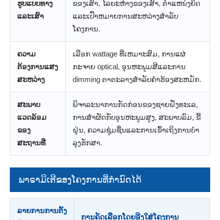
ຮູບ​ແບບ​ທາງ​
ຂອງເສົາ, ໄລຍະຫ່າງຂອງເສົາ, ຕໍາແຫນ່ງຍຶດ
ແລະ​ເສົາ​
ແລະເປົ້າຫມາຍການສະຫວ່າງສໍາລັບ
ໂຄງການ.
ຄວາມ
ເລືອກ wattage ທີ່ເຫມາະສົມ, ການແຜ່
ຕ້ອງການແສງ
ກະຈາຍ optical, ອຸນຫະພູມສີແລະການ
ສະຫວ່າງ
dimming ຕາຕະລາງສໍາລັບຄໍາຮ້ອງສະຫມັກ.
ສະພາບ
ພິຈາລະນາການກັດກ່ອນຂອງຊາຍຝັ່ງທະເລ,
ແວດລ້ອມ
ການສໍາຜັດກັບອຸນຫະພູມສູງ, ສະພາບລົມ, ຂີ້
ຂອງ
ຝຸ່ນ, ຄວາມຊຸ່ມຊື່ນແລະການເຂົ້າເຖິງການບໍາ
ສະຖານທີ່
ລຸງຮັກສາ.
ພາຣາມິເຕີຂອງໂຄງການທີ່ກຳນົດໄດ້
ລາຍການການຕັ້ງ
ການຄັດເລືອກໂດຍອີງໃສ່ໂຄງການ