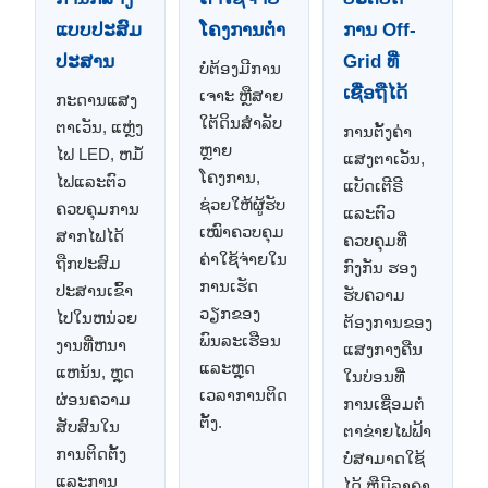
ແບບປະສົມ
ໂຄງການຕ່ໍາ
ການ Off-
ປະສານ
Grid ທີ່
ບໍ່ຕ້ອງມີການ
ເຊື່ອຖືໄດ້
ເຈາະ ຫຼືສາຍ
ກະດານແສງ
ໃຕ້ດິນສຳລັບ
ຕາເວັນ, ແຫຼ່ງ
ການຕັ້ງຄ່າ
ຫຼາຍ
ໄຟ LED, ຫມໍ້
ແສງຕາເວັນ,
ໂຄງການ,
ໄຟແລະຕົວ
ແບັດເຕີຣີ
ຊ່ວຍໃຫ້ຜູ້ຮັບ
ຄວບຄຸມການ
ແລະຕົວ
ເໝົາຄວບຄຸມ
ສາກໄຟໄດ້
ຄວບຄຸມທີ່
ຄ່າໃຊ້ຈ່າຍໃນ
ຖືກປະສົມ
ກົງກັນ ຮອງ
ການເຮັດ
ປະສານເຂົ້າ
ຮັບຄວາມ
ວຽກຂອງ
ໄປໃນຫນ່ວຍ
ຕ້ອງການຂອງ
ພົນລະເຮືອນ
ງານທີ່ຫນາ
ແສງກາງຄືນ
ແລະຫຼຸດ
ແຫນ້ນ, ຫຼຸດ
ໃນບ່ອນທີ່
ເວລາການຕິດ
ຜ່ອນຄວາມ
ການເຊື່ອມຕໍ່
ຕັ້ງ.
ສັບສົນໃນ
ຕາຂ່າຍໄຟຟ້າ
ການຕິດຕັ້ງ
ບໍ່ສາມາດໃຊ້
ແລະການ
ໄດ້ ຫຼືມີລາຄາ