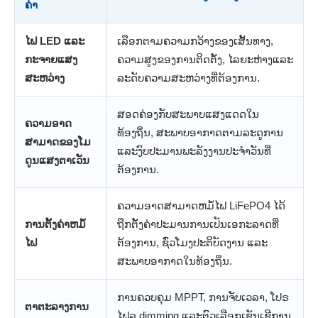
ຄ່າ
ໄຟ LED ແລະ
ເລືອກຕາມຄວາມກວ້າງຂອງເສັ້ນທາງ,
ກະຈາຍແສງ
ຄວາມສູງຂອງການຕິດຕັ້ງ, ໄລຍະຫ່າງແລະ
ສະຫວ່າງ
ລະດັບຄວາມສະຫວ່າງທີ່ຕ້ອງການ.
ສອດຄ່ອງກັບສະພາບແສງແດດໃນ
ຄວາມອາດ
ທ້ອງຖິ່ນ, ສະພາບອາກາດຕາມລະດູການ
ສາມາດຂອງໂມ
ແລະງົບປະມານພະລັງງານປະຈໍາວັນທີ່
ດູນແສງຕາເວັນ
ຕ້ອງການ.
ຄວາມອາດສາມາດຫມໍ້ໄຟ LiFePO4 ໄດ້
ການຕັ້ງຄ່າຫມໍ້
ຖືກຕັ້ງຄ່າປະມານການເປັນເອກະລາດທີ່
ໄຟ
ຕ້ອງການ, ຊົ່ວໂມງປະຕິບັດງານ ແລະ
ສະພາບອາກາດໃນທ້ອງຖິ່ນ.
ການຄວບຄຸມ MPPT, ການຈັບເວລາ, ໂປຣ
ຕາຕະລາງການ
ໄຟລ dimming ແລະຕົວເລືອກເຊັນເຊີການ