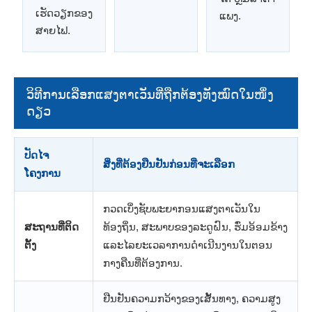
ເຮັດວຽກຂອງ
ແພງ.
ສາຍໄຟ.
ວິທີການເລືອກແສງຕາເວັນທີ່ຖືກຕ້ອງທັງໝົດໃນໜຶ່ງ
ດຽວ
ປັດໄຈ
ສິ່ງທີ່ຕ້ອງຢືນຢັນກ່ອນທີ່ຈະເລືອກ
ໂຄງການ
ກວດເບິ່ງຊັບພະຍາກອນແສງຕາເວັນໃນ
ສະຖານທີ່ຕິດ
ທ້ອງຖິ່ນ, ສະພາບຂອງລະດູຝົນ, ຮົ່ມອ້ອມຂ້າງ
ຕັ້ງ
ແລະໄລຍະເວລາການດໍາເນີນງານໃນຕອນ
ກາງຄືນທີ່ຕ້ອງການ.
ຢືນຢັນຄວາມກວ້າງຂອງເສັ້ນທາງ, ຄວາມສູງ