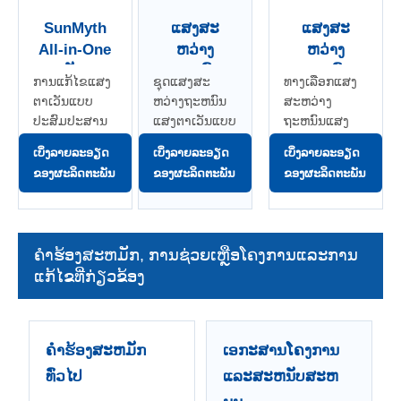
SunMyth
ແສງສະ
ແສງສະ
All-in-One
ຫວ່າງ
ຫວ່າງ
ພະລັງງານ
ຖະຫນົນ
ຖະຫນົນ
ການແກ້ໄຂແສງ
ຊຸດແສງສະ
ທາງເລືອກແສງ
ແສງຕາເວັນ
ພະລັງງານ
ພະລັງງານ
ຕາເວັນແບບ
ຫວ່າງຖະຫນົນ
ສະຫວ່າງ
Street
ແສງຕາເວັນ
ແສງອາທິດ
ປະສົມປະສານ
ແສງຕາເວັນແບບ
ຖະຫນົນແສງ
Light
Solara All-
LunaRay
ແບບກະທັດຮັດ
ປະສົມປະສານທີ່
ອາທິດທີ່ມີການ
ເບິ່ງລາຍລະອຽດ
ເບິ່ງລາຍລະອຽດ
ເບິ່ງລາຍລະອຽດ
in-One
All-in-One
ສໍາລັບຖະຫນົນ
ຖືກອອກແບບມາ
ປັບປຸງສໍາລັບ
ຂອງຜະລິດຕະພັນ
ຂອງຜະລິດຕະພັນ
ຂອງຜະລິດຕະພັນ
ຫົນທາງໃນ
ສໍາລັບການຕິດ
ເສັ້ນທາງ, ສວນ
ເທດສະບານ,
ຕັ້ງແສງສະ
ສາທາລະ, ເຂດ
ຖະຫນົນຊຸມຊົນ
ຫວ່າງຖະຫນົນ
ທີ່ຢູ່ອາໄສແລະ
ແລະໂຄງການ
ແລະການຕັ້ງຄ່າ
ການນໍາໃຊ້ນອກ
ຄໍາ​ຮ້ອງ​ສະ​ຫມັກ​, ການ​ຊ່ວຍ​ເຫຼືອ​ໂຄງ​ການ​ແລະ​ການ​
ກາງແຈ້ງ
ສະເພາະ
ຕາຂ່າຍໄຟຟ້າ
ແກ້​ໄຂ​ທີ່​ກ່ຽວ​ຂ້ອງ​
ທາງການຄ້າ.
ໂຄງການ.
ອື່ນໆ.
ຄໍາຮ້ອງສະຫມັກ
ເອກະສານໂຄງການ
ທົ່ວໄປ
ແລະສະຫນັບສະຫ