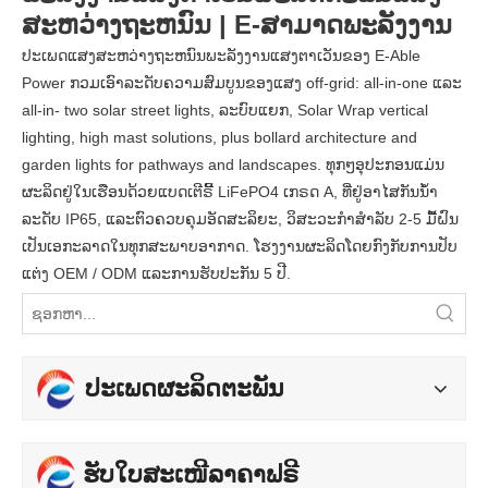
ສະຫວ່າງຖະຫນົນ | E-ສາມາດພະລັງງານ
ປະເພດແສງສະຫວ່າງຖະຫນົນພະລັງງານແສງຕາເວັນຂອງ E-Able
Power ກວມເອົາລະດັບຄວາມສົມບູນຂອງແສງ off-grid: all-in-one ແລະ
all-in- two solar street lights, ລະບົບແຍກ, Solar Wrap vertical
lighting, high mast solutions, plus bollard architecture and
garden lights for pathways and landscapes. ທຸກໆອຸປະກອນແມ່ນ
ຜະລິດຢູ່ໃນເຮືອນດ້ວຍແບດເຕີຣີ້ LiFePO4 ເກຣດ A, ທີ່ຢູ່ອາໄສກັນນ້ໍາ
ລະດັບ IP65, ແລະຕົວຄວບຄຸມອັດສະລິຍະ, ວິສະວະກໍາສໍາລັບ 2-5 ມື້ຝົນ
ເປັນເອກະລາດໃນທຸກສະພາບອາກາດ. ໂຮງງານຜະລິດໂດຍກົງກັບການປັບ
ແຕ່ງ OEM / ODM ແລະການຮັບປະກັນ 5 ປີ.
ປະເພດຜະລິດຕະພັນ
ຮັບໃບສະເໜີລາຄາຟຣີ