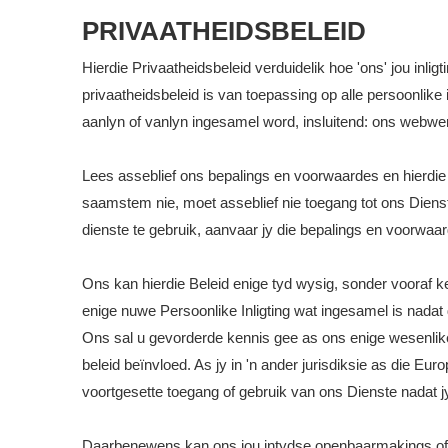
PRIVAATHEIDSBELEID
Hierdie Privaatheidsbeleid verduidelik hoe 'ons' jou inli
privaatheidsbeleid is van toepassing op alle persoonlike
aanlyn of vanlyn ingesamel word, insluitend: ons webwer
Lees asseblief ons bepalings en voorwaardes en hierdie b
saamstem nie, moet asseblief nie toegang tot ons Dienste
dienste te gebruik, aanvaar jy die bepalings en voorwaar
Ons kan hierdie Beleid enige tyd wysig, sonder vooraf k
enige nuwe Persoonlike Inligting wat ingesamel is nadat 
Ons sal u gevorderde kennis gee as ons enige wesenlike
beleid beïnvloed. As jy in 'n ander jurisdiksie as die 
voortgesette toegang of gebruik van ons Dienste nadat j
Daarbenewens kan ons jou intydse openbaarmakings of by