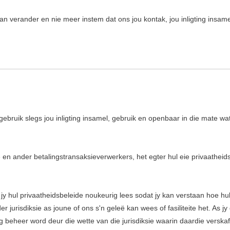
n verander en nie meer instem dat ons jou kontak, jou inligting insamel
ebruik slegs jou inligting insamel, gebruik en openbaar in die mate wat
en ander betalingstransaksieverwerkers, het egter hul eie privaatheids
jy hul privaatheidsbeleide noukeurig lees sodat jy kan verstaan ​​hoe hull
jurisdiksie as joune of ons s'n geleë kan wees of fasiliteite het. As jy
g beheer word deur die wette van die jurisdiksie waarin daardie verskaffer