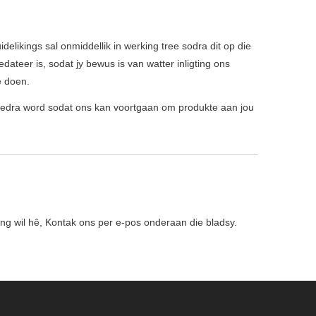
delikings sal onmiddellik in werking tree sodra dit op die
dateer is, sodat jy bewus is van watter inligting ons
e doen.
gedra word sodat ons kan voortgaan om produkte aan jou
gting wil hê, Kontak ons ​​per e-pos onderaan die bladsy.