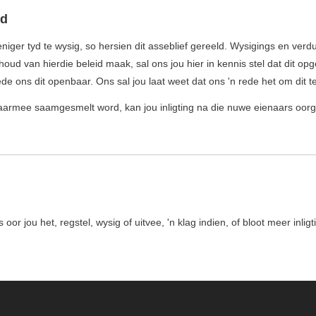
id
iger tyd te wysig, so hersien dit asseblief gereeld. Wysigings en verdui
ud van hierdie beleid maak, sal ons jou hier in kennis stel dat dit opge
e ons dit openbaar. Ons sal jou laat weet dat ons 'n rede het om dit t
daarmee saamgesmelt word, kan jou inligting na die nuwe eienaars oor
 oor jou het, regstel, wysig of uitvee, 'n klag indien, of bloot meer inli