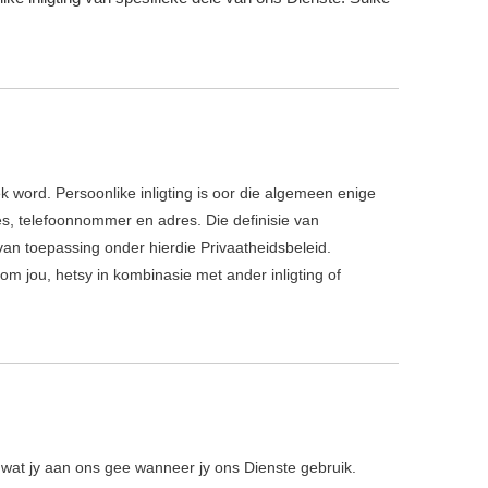
k word. Persoonlike inligting is oor die algemeen enige
res, telefoonnommer en adres. Die definisie van
u van toepassing onder hierdie Privaatheidsbeleid.
om jou, hetsy in kombinasie met ander inligting of
 in wat jy aan ons gee wanneer jy ons Dienste gebruik.