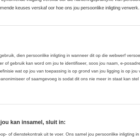
omende keuses verskaf oor hoe ons jou persoonlike inligting verwerk.
ebruik, dien persoonlike inligting in wanneer dit op die webwerf versoe
seer of gebruik kan word om jou te identifiseer, soos jou naam, e-posad
e definisie wat op jou van toepassing is op grond van jou ligging is op jo
eanonimiseer of saamgevoeg is sodat dit ons nie meer in staat kan stel 
jou kan insamel, sluit in:
koop- of dienstekontrak uit te voer. Ons samel jou persoonlike inligting