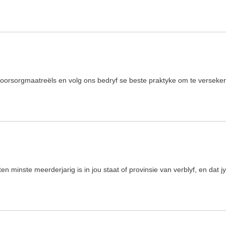
orsorgmaatreëls en volg ons bedryf se beste praktyke om te verseker d
ten minste meerderjarig is in jou staat of provinsie van verblyf, en da