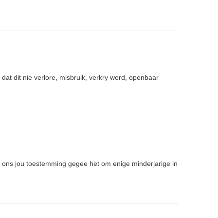
at dit nie verlore, misbruik, verkry word, openbaar
t jy ons jou toestemming gegee het om enige minderjarige in