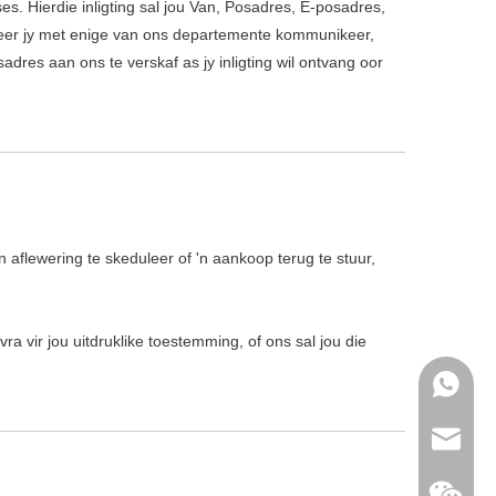
es. Hierdie inligting sal jou Van, Posadres, E-posadres,
neer jy met enige van ons departemente kommunikeer,
dres aan ons te verskaf as jy inligting wil ontvang oor
 'n aflewering te skeduleer of 'n aankoop terug te stuur,
ra vir jou uitdruklike toestemming, of ons sal jou die
+86- 15
sales@e