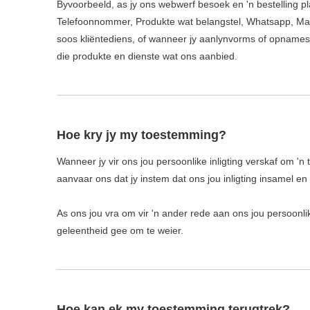
Byvoorbeeld, as jy ons webwerf besoek en 'n bestelling pla
Telefoonnommer, Produkte wat belangstel, Whatsapp, Maa
soos kliëntediens, of wanneer jy aanlynvorms of opnames w
die produkte en dienste wat ons aanbied.
Hoe kry jy my toestemming?
Wanneer jy vir ons jou persoonlike inligting verskaf om 'n tr
aanvaar ons dat jy instem dat ons jou inligting insamel en d
As ons jou vra om vir 'n ander rede aan ons jou persoonlike
geleentheid gee om te weier.
Hoe kan ek my toestemming terugtrek?