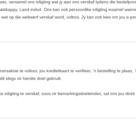
as, versamel ons inligting wat jy aan ons verskaf tydens die bestelpros
tskappy, Land insluit. Ons kan ook persoonlike inligting insamel wan
at op die webwerf verskaf word, voltooi. Jy kan ook kies om jou e-posa
ansaksie te voltooi, jou kredietkaart te verifieer, 'n bestelling te plaas,
it slegs vir hierdie doel gebruik.
 inligting te verskaf, soos vir bemarkingsdoeleindes, sal ons jou direk v