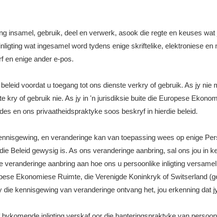
gting insamel, gebruik, deel en verwerk, asook die regte en keuses wat 
 inligting wat ingesamel word tydens enige skriftelike, elektroniese e
f en enige ander e-pos.
eleid voordat u toegang tot ons dienste verkry of gebruik. As jy nie
 kry of gebruik nie. As jy in 'n jurisdiksie buite die Europese Ekono
des en ons privaatheidspraktyke soos beskryf in hierdie beleid.
ennisgewing, en veranderinge kan van toepassing wees op enige Perso
die Beleid gewysig is. As ons veranderinge aanbring, sal ons jou in ke
 veranderinge aanbring aan hoe ons u persoonlike inligting versamel
Europese Ekonomiese Ruimte, die Verenigde Koninkryk of Switserland (
y die kennisgewing van veranderinge ontvang het, jou erkenning dat j
komende inligting verskaf oor die hanteringspraktyke van persoonlik