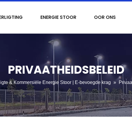
RLIGTING
ENERGIE STOOR
OOR ONS
PRIVAATHEIDSBELEID
tligte & Kommersiële Energie Stoor | E-bevoegde krag
»
Privaa