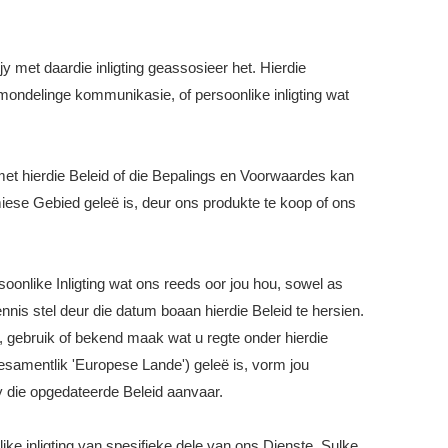
jy met daardie inligting geassosieer het. Hierdie
n mondelinge kommunikasie, of persoonlike inligting wat
 met hierdie Beleid of die Bepalings en Voorwaardes kan
miese Gebied geleë is, deur ons produkte te koop of ons
onlike Inligting wat ons reeds oor jou hou, sowel as
nnis stel deur die datum boaan hierdie Beleid te hersien.
, gebruik of bekend maak wat u regte onder hierdie
gesamentlik 'Europese Lande') geleë is, vorm jou
y die opgedateerde Beleid aanvaar.
e inligting van spesifieke dele van ons Dienste. Sulke