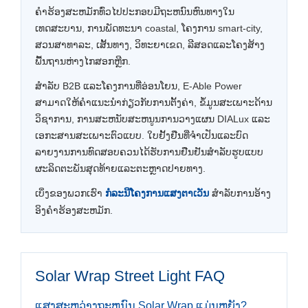
ຄໍາຮ້ອງສະຫມັກທົ່ວໄປປະກອບມີຖະຫນົນຫົນທາງໃນ
ເທດສະບານ, ການພັດທະນາ coastal, ໂຄງການ smart-city,
ສວນສາທາລະ, ເສັ້ນທາງ, ວິທະຍາເຂດ, ລີສອດແລະໂຄງສ້າງ
ພື້ນຖານຫ່າງໄກສອກຫຼີກ.
ສໍາລັບ B2B ແລະໂຄງການທີ່ອ່ອນໂຍນ, E-Able Power
ສາມາດໃຫ້ຄໍາແນະນໍາກ່ຽວກັບການຕັ້ງຄ່າ, ຂໍ້ມູນສະເພາະດ້ານ
ວິຊາການ, ການສະຫນັບສະຫນູນການວາງແຜນ DIALux ແລະ
ເອກະສານສະເພາະຕົວແບບ. ໃບຢັ້ງຢືນທີ່ຈໍາເປັນແລະບົດ
ລາຍງານການທົດສອບຄວນໄດ້ຮັບການຢືນຢັນສໍາລັບຮູບແບບ
ຜະລິດຕະພັນສຸດທ້າຍແລະຕະຫຼາດປາຍທາງ.
ເບິ່ງຂອງພວກເຮົາ
ກໍລະນີໂຄງການແສງຕາເວັນ
ສໍາລັບການອ້າງ
ອິງຄໍາຮ້ອງສະຫມັກ.
Solar Wrap Street Light FAQ
ແສງສະຫວ່າງຖະຫນົນ Solar Wrap ແມ່ນຫຍັງ?