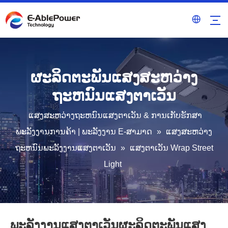
ຜະລິດຕະພັນແສງສະຫວ່າງ
ຖະຫນົນແສງຕາເວັນ
ແສງສະຫວ່າງຖະຫນົນແສງຕາເວັນ & ການເກັບຮັກສາ
ພະລັງງານການຄ້າ | ພະລັງງານ E-ສາມາດ
»
ແສງສະຫວ່າງ
ຖະຫນົນພະລັງງານແສງຕາເວັນ
»
ແສງຕາເວັນ Wrap Street
Light
ພະລັງງານແສງຕາເວັນຜະລິດຕະພັນແສງ