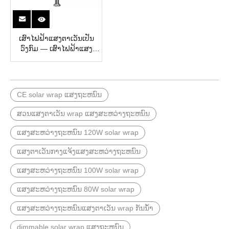
ເສົາໄຟຟ້າແສງຕາເວັນເປັນ
ວົງກົມ — ເສົາໄຟຟ້າແສງ
ຕາເວັນແນວຕັ້ງສຳລັບການຕິດ
ຕັ້ງໂມດູນຮູບຊົງກະບອກແສງ
ຕາເວັນ
CE solar wrap ແສງຖະຫນົນ
ສວນແສງຕາເວັນ wrap ແສງສະຫວ່າງຖະຫນົນ
ແສງສະຫວ່າງຖະຫນົນ 120W solar wrap
ແສງຕາເວັນກາງແຈ້ງແສງສະຫວ່າງຖະຫນົນ
ແສງສະຫວ່າງຖະຫນົນ 100W solar wrap
ແສງສະຫວ່າງຖະຫນົນ 80W solar wrap
ແສງສະຫວ່າງຖະຫນົນແສງຕາເວັນ wrap ກັນນ້ໍາ
dimmable solar wrap ແສງຖະຫນົນ