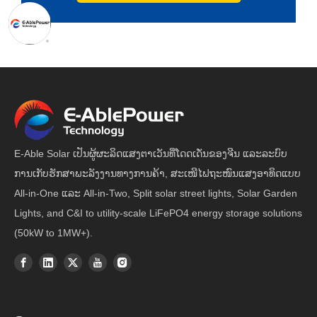
E-Able Solar ເປັນຜູ້ຜະລິດແສງຕາເວັນທີ່ໂດດເດັ່ນຂອງຈີນ ແລະລະບົບ
ການເກັບຮັກສາພະລັງງານທາງການຄ້າ, ສະເໜີໄຟຖະໜົນແສງອາທິດແບບ
All-in-One ແລະ All-in-Two, Split solar street lights, Solar Garden
Lights, and C&I to utility-scale LiFePO4 energy storage solutions
(50kW to 1MW+).