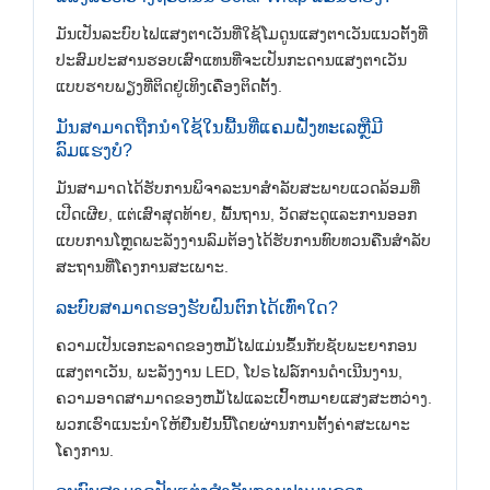
ມັນເປັນລະບົບໄຟແສງຕາເວັນທີ່ໃຊ້ໂມດູນແສງຕາເວັນແນວຕັ້ງທີ່
ປະສົມປະສານຮອບເສົາແທນທີ່ຈະເປັນກະດານແສງຕາເວັນ
ແບບຮາບພຽງທີ່ຕິດຢູ່ເທິງເຄື່ອງຕິດຕັ້ງ.
ມັນສາມາດຖືກນໍາໃຊ້ໃນພື້ນທີ່ແຄມຝັ່ງທະເລຫຼືມີ
ລົມແຮງບໍ?
ມັນສາມາດໄດ້ຮັບການພິຈາລະນາສໍາລັບສະພາບແວດລ້ອມທີ່
ເປີດເຜີຍ, ແຕ່ເສົາສຸດທ້າຍ, ພື້ນຖານ, ວັດສະດຸແລະການອອກ
ແບບການໂຫຼດພະລັງງານລົມຕ້ອງໄດ້ຮັບການທົບທວນຄືນສໍາລັບ
ສະຖານທີ່ໂຄງການສະເພາະ.
ລະບົບສາມາດຮອງຮັບຝົນຕົກໄດ້ເທົ່າໃດ?
ຄວາມເປັນເອກະລາດຂອງຫມໍ້ໄຟແມ່ນຂຶ້ນກັບຊັບພະຍາກອນ
ແສງຕາເວັນ, ພະລັງງານ LED, ໂປຣໄຟລ໌ການດໍາເນີນງານ,
ຄວາມອາດສາມາດຂອງຫມໍ້ໄຟແລະເປົ້າຫມາຍແສງສະຫວ່າງ.
ພວກເຮົາແນະນໍາໃຫ້ຢືນຢັນນີ້ໂດຍຜ່ານການຕັ້ງຄ່າສະເພາະ
ໂຄງການ.