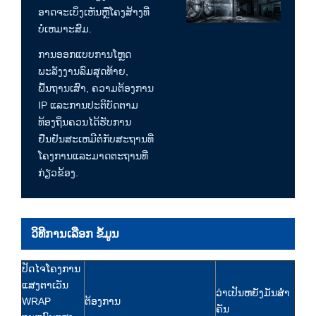
ອາດຈະເບິ່ງເຫັນຫຼືໂຄງສ້າງທີ່
ບໍ່ເຫມາະສົມ.
ການອອກແບບການໂຫຼດ
ພະລັງງານລົມສຸດທ້າຍ,
ພື້ນຖານເສົາ, ຄວາມຕ້ອງການ
IP ແລະການປະຕິບັດຕາມ
ທ້ອງຖິ່ນຄວນໄດ້ຮັບການ
ຢືນຢັນສະເຫມີຕໍ່ກັບສະຖານທີ່
ໂຄງການແລະມາດຕະຖານທີ່
ກ່ຽວຂ້ອງ.
ວິທີການເລືອກ ຂໍ້ມູນ
ປັດໄຈໂຄງການ
ແສງຕາເວັນ
ວ່າເປັນຫຍັງມັນສໍາ
WRAP
ຕ້ອງການ
ຄັນ