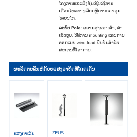
ໂຄງການແລະຟັງຊັນເຊັນເຊີການ
ເຄື່ອນໄຫວທາງເລືອກຫຼືການຄວບຄຸມ
ໄລຍະໄກ.
ລະບົບ Pole:
ຄວາມສູງຂອງເສົາ, ສໍາ
ເລັດຮູບ, ວິທີການ mounting ແລະການ
ອອກແບບ wind-load ຢືນຢັນສໍາລັບ
ສະຖານທີ່ໂຄງການ.
ຜະລິດຕະພັນຫໍ່ດ້ວຍແສງອາທິດທີ່ໂດດເດັ່ນ
ZEUS
ແສງຕາເວັນ