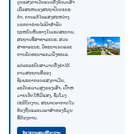
ດູນແສງຕາເວັນແນວຕັ້ງອ້ອມເສົາ
ເພື່ອສະຫນອງສະຖາປັດຕະຍະ
ກໍາ, ການແກ້ໄຂແສງສະຫວ່າງ
ນອກຕາຂ່າຍໄຟຟ້າສໍາລັບ
ຖະຫນົນຫົນທາງໃນເທດສະບານ,
ສະຖານທີ່ສາທາລະນະ, ສວນ
ສາທາລະນະ, ວິທະຍາເຂດແລະ
ການພັດທະນາແຄມຝັ່ງທະເລ.
ແຕ່ລະລະບົບສາມາດຕັ້ງຄ່າໄດ້
ຕາມສະຖານທີ່ຂອງ
ຊັບພະຍາກອນແສງຕາເວັນ,
ລະດັບຄວາມສູງຂອງເສົາ, ເປົ້າຫ
ມາຍເຮັດໃຫ້ມີແສງ, ຊົ່ວໂມງ
ປະຕິບັດງານ, ສະພາບອາກາດໃນ
ທ້ອງຖິ່ນແລະເວລາສໍາຮອງຂໍ້ມູນ
ທີ່ຕ້ອງການ.
ຮ້ອງຂໍການສະເໜີໂຄງການ