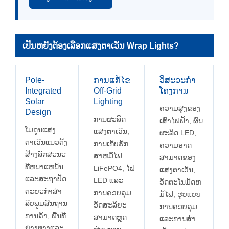
ເປັນຫຍັງຕ້ອງເລືອກແສງຕາເວັນ Wrap Lights?
Pole-
ການ​ແກ້​ໄຂ
ວິສະວະກໍາ
Integrated
Off-Grid
ໂຄງການ
Solar
Lighting
ຄວາມສູງຂອງ
Design
ການຜະລິດ
ເສົາໄຟຟ້າ, ຜົນ
ໂມດູນແສງ
ແສງຕາເວັນ,
ຜະລິດ LED,
ຕາເວັນແນວຕັ້ງ
ການເກັບຮັກ
ຄວາມອາດ
ສ້າງລັກສະນະ
ສາຫມໍ້ໄຟ
ສາມາດຂອງ
ທີ່ຫນາແຫນ້ນ
LiFePO4, ໄຟ
ແສງຕາເວັນ,
ແລະສະຖາປັດ
LED ແລະ
ອັດຕະໂນມັດຫ
ຕະຍະກໍາສໍາ
ການຄວບຄຸມ
ມໍ້ໄຟ, ຮູບແບບ
ລັບພູມສັນຖານ
ອັດສະລິຍະ
ການຄວບຄຸມ
ການຄ້າ, ພື້ນທີ່
ສາມາດຫຼຸດ
ແລະການສໍາ
ຍ່າງທາງແລະ