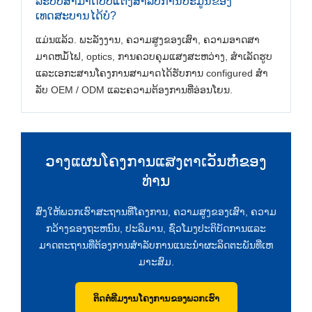
ລະບົບສາມາດປັບແຕ່ງສໍາລັບການປະມູນຂອງ
ເທດສະບານໄດ້ບໍ?
ແມ່ນແລ້ວ. ພະລັງງານ, ຄວາມສູງຂອງເສົາ, ຄວາມອາດສາ
ມາດຫມໍ້ໄຟ, optics, ການຄວບຄຸມແສງສະຫວ່າງ, ສໍາເລັດຮູບ
ແລະເອກະສານໂຄງການສາມາດໄດ້ຮັບການ configured ສໍາ
ລັບ OEM / ODM ແລະຄວາມຕ້ອງການທີ່ອ່ອນໂຍນ.
ວາງແຜນໂຄງການແສງຕາເວັນຫໍ່ຂອງ
ທ່ານ
ສົ່ງໃຫ້ພວກເຮົາສະຖານທີ່ໂຄງການ, ຄວາມສູງຂອງເສົາ, ຄວາມ
ກວ້າງຂອງຖະຫນົນ, ປະລິມານ, ຊົ່ວໂມງປະຕິບັດການແລະ
ມາດຕະຖານທີ່ຕ້ອງການສໍາລັບການແນະນໍາຜະລິດຕະພັນທີ່ເຫ
ມາະສົມ.
ຕິດຕໍ່ທີມງານໂຄງການຂອງພວກເຮົາ