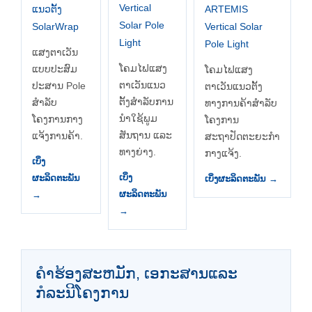
Vertical
ແນວຕັ້ງ
ARTEMIS
Solar Pole
SolarWrap
Vertical Solar
Light
Pole Light
ແສງຕາເວັນ
ໂຄມໄຟແສງ
ແບບປະສົມ
ໂຄມໄຟແສງ
ຕາເວັນແນວ
ປະສານ Pole
ຕາເວັນແນວຕັ້ງ
ຕັ້ງສຳລັບການ
ສໍາລັບ
ທາງການຄ້າສຳລັບ
ນຳໃຊ້ພູມ
ໂຄງການກາງ
ໂຄງການ
ສັນຖານ ແລະ
ແຈ້ງການຄ້າ.
ສະຖາປັດຕະຍະກຳ
ທາງຍ່າງ.
ກາງແຈ້ງ.
ເບິ່ງ
ເບິ່ງ
ຜະລິດຕະພັນ
ເບິ່ງຜະລິດຕະພັນ →
ຜະລິດຕະພັນ
→
→
ຄໍາຮ້ອງສະຫມັກ, ເອກະສານແລະ
ກໍລະນີໂຄງການ