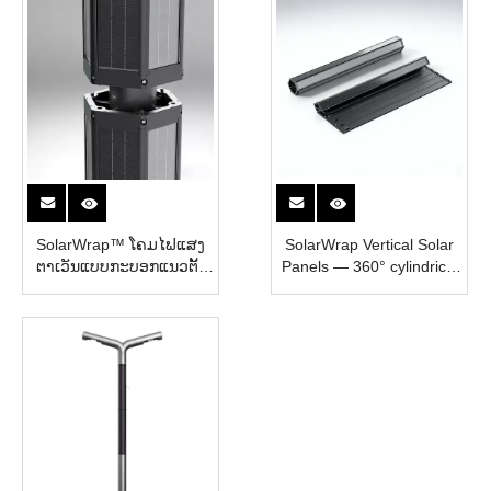
SolarWrap™ ໂຄມໄຟແສງ
SolarWrap Vertical Solar
ຕາເວັນແບບກະບອກແນວຕັ້ງ
Panels — 360° cylindrical
— ເສົາໄຟຟ້າທີ່ທົນທານຕໍ່ລົມ
& hexagonal Solar
360° ສໍາລັບໂຄງການ
Modules Q140 Q200 ສໍາ​
ເທດສະບານ ແລະ ແຄມຝັ່ງ
ລັບ​ການ​ຕິດ​ຕັ້ງ Pole
ທະເລ