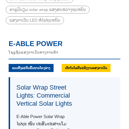
ອາລູມິນຽມ solar wrap ແສງສະຫວ່າງຖະຫນົນ
ແສງຕາເວັນ LED ຫໍ່ໄຟຖະຫນົນ
E-ABLE POWER
ໂຊລູຊັນແສງຕາເວັນທາງການຄ້າ
ແນວຕັ້ງລະດັບພື້ນຖານໂຄງລ່າງ
ເຕັກໂນໂລຍີພະລັງງານແສງຕາເວັນ
Solar Wrap Street
Lights: Commercial
Vertical Solar Lights
E-Able Power Solar Wrap
ໄຟຖະ ໜົນ ປະສົມປະສານໂມ