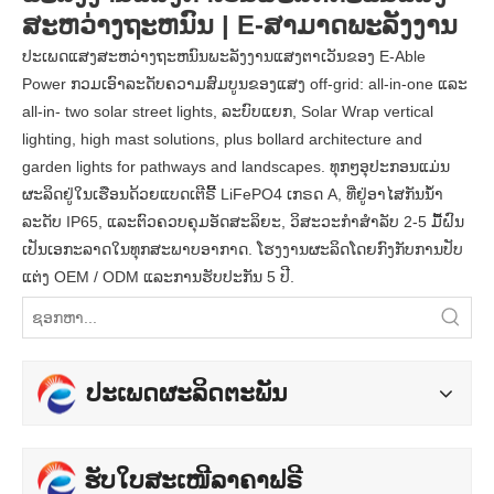
ສະຫວ່າງຖະຫນົນ | E-ສາມາດພະລັງງານ
ປະເພດແສງສະຫວ່າງຖະຫນົນພະລັງງານແສງຕາເວັນຂອງ E-Able
Power ກວມເອົາລະດັບຄວາມສົມບູນຂອງແສງ off-grid: all-in-one ແລະ
all-in- two solar street lights, ລະບົບແຍກ, Solar Wrap vertical
lighting, high mast solutions, plus bollard architecture and
garden lights for pathways and landscapes. ທຸກໆອຸປະກອນແມ່ນ
ຜະລິດຢູ່ໃນເຮືອນດ້ວຍແບດເຕີຣີ້ LiFePO4 ເກຣດ A, ທີ່ຢູ່ອາໄສກັນນ້ໍາ
ລະດັບ IP65, ແລະຕົວຄວບຄຸມອັດສະລິຍະ, ວິສະວະກໍາສໍາລັບ 2-5 ມື້ຝົນ
ເປັນເອກະລາດໃນທຸກສະພາບອາກາດ. ໂຮງງານຜະລິດໂດຍກົງກັບການປັບ
ແຕ່ງ OEM / ODM ແລະການຮັບປະກັນ 5 ປີ.
ປະເພດຜະລິດຕະພັນ
ຮັບໃບສະເໜີລາຄາຟຣີ