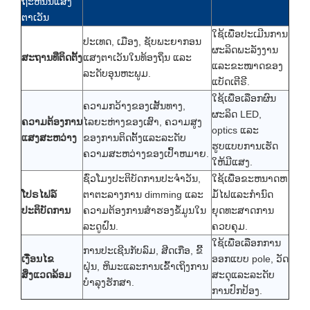
ຖະຫນົນແສງ
ຕາເວັນ
ໃຊ້ເພື່ອປະເມີນການ
ປະເທດ, ເມືອງ, ຊັບພະຍາກອນ
ຜະລິດພະລັງງານ
ສະຖານທີ່ຕິດຕັ້ງ
ແສງຕາເວັນໃນທ້ອງຖິ່ນ ແລະ
ແລະຂະໜາດຂອງ
ລະດັບອຸນຫະພູມ.
ແບັດເຕີຣີ.
ໃຊ້ເພື່ອເລືອກຜົນ
ຄວາມກວ້າງຂອງເສັ້ນທາງ,
ຜະລິດ LED,
ຄວາມຕ້ອງການ
ໄລຍະຫ່າງຂອງເສົາ, ຄວາມສູງ
optics ແລະ
ແສງສະຫວ່າງ
ຂອງການຕິດຕັ້ງແລະລະດັບ
ຮູບແບບການເຮັດ
ຄວາມສະຫວ່າງຂອງເປົ້າຫມາຍ.
ໃຫ້ມີແສງ.
ຊົ່ວໂມງປະຕິບັດການປະຈໍາວັນ,
ໃຊ້ເພື່ອຂະຫນາດຫ
ໂປຣໄຟລ໌
ຕາຕະລາງການ dimming ແລະ
ມໍ້ໄຟແລະກໍານົດ
ປະຕິບັດການ
ຄວາມຕ້ອງການສໍາຮອງຂໍ້ມູນໃນ
ຍຸດທະສາດການ
ລະດູຝົນ.
ຄວບຄຸມ.
ໃຊ້ເພື່ອເລືອກການ
ການປະເຊີນກັບລົມ, ສີດເກືອ, ຂີ້
ເງື່ອນໄຂ
ອອກແບບ pole, ວັດ
ຝຸ່ນ, ຫິມະແລະການເຂົ້າເຖິງການ
ສິ່ງແວດລ້ອມ
ສະດຸແລະລະດັບ
ບໍາລຸງຮັກສາ.
ການປົກປ້ອງ.