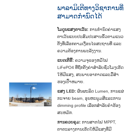
ພາລາມິເຕີທາງວິຊາການທີ່
ສາມາດກໍານົດໄດ້
ໂມດູນແສງຕາເວັນ:
ການກຳນົດຄ່າແສງ
ຕາເວັນແບບປະສົມປະສານຂົ້ວຕາມແນວ
ຕັ້ງທີ່ເລືອກຕາມເງື່ອນໄຂສະຖານທີ່ ແລະ
ຄວາມຕ້ອງການພະລັງງານ.
ແບດເຕີຣີ້:
ຄວາມຈຸຂອງຫມໍ້ໄຟ
LiFePO4 ທີ່ຖືກຕັ້ງຄ່າສໍາລັບຊົ່ວໂມງເຮັດ
ໃຫ້ມີແສງ, ສະພາບອາກາດແລະມື້ສໍາ
ຮອງເປົ້າຫມາຍ.
ແສງ LED:
ຜົນຜະລິດ Lumen, ການແຜ່
ກະຈາຍ beam, ອຸນຫະພູມສີແລະການ
dimming profile ເລືອກສໍາລັບຄໍາຮ້ອງ
ສະຫມັກ.
ການຄວບຄຸມ:
ການສາກໄຟ MPPT,
ຕາຕະລາງການເຮັດໃຫ້ມີແສງທີ່ມີ