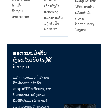
ຜ່ອນການ
ເລັດຮູບສາມາດ
ໂຄງສ້າງ
ເອື່ອຍອີງໃນ
ໄດ້ຮັບການຄັດ
ພື້ນຖານ
trenching
ເລືອກສໍາລັບ
ສາທາລະນະ.
ແລະການເຮັດ
ຄວາມ
ວຽກໄຟຟ້າ
ຕ້ອງການຂອງ
ພາຍນອກ.
ໂຄງການ.
ອອກແບບສໍາລັບ
ເງື່ອນໄຂເວັບໄຊທ໌ທີ່
ທ້າທາຍ
ແສງຕາເວັນແນວຕັ້ງສາມາດ
ຖືກພິຈາລະນາສໍາລັບ
ສະຖານທີ່ທີ່ຖືກເປີດເຜີຍ, ການ
ພັດທະນາແຄມຝັ່ງທະເລ,
ພື້ນທີ່ຂີ້ຝຸ່ນແລະໂຄງການທີ່
ກະດານຮາບພຽງທໍາມະດາ