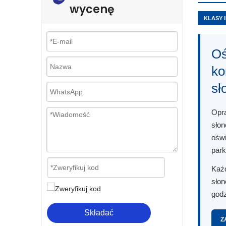
wycenę
KLASY 
Oś
ko
sł
Opra
słon
oświ
par
Każd
słon
godz
Składać
Z