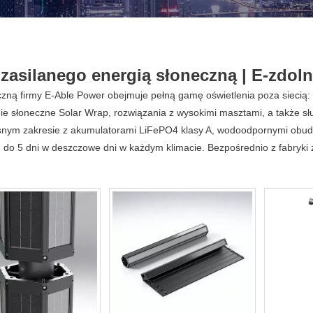
 zasilanego energią słoneczną | E-zdol
czną firmy E-Able Power obejmuje pełną gamę oświetlenia poza siecią:
e słoneczne Solar Wrap, rozwiązania z wysokimi masztami, a także słup
nym zakresie z akumulatorami LiFePO4 klasy A, wodoodpornymi obudow
2 do 5 dni w deszczowe dni w każdym klimacie. Bezpośrednio z fabryki