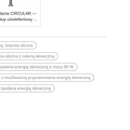
olarne CIRCULAR —
łup oświetleniowy do
modułów SolarWrap i
ylindrycznych
, latarnia uliczna
a uliczna z osłoną słoneczną
zasilana energią słoneczną o mocy 80 W
 z możliwością przyciemniania energią słoneczną
zasilana energią słoneczną