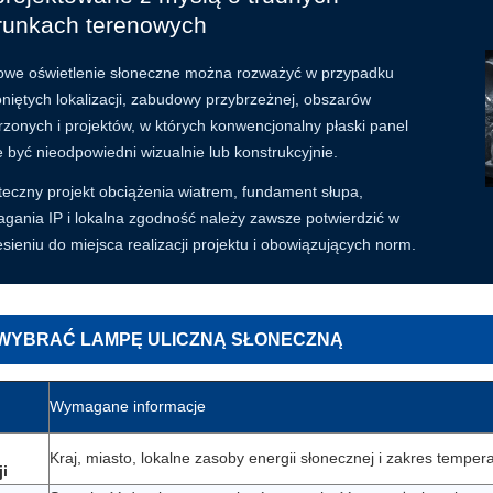
runkach terenowych
owe oświetlenie słoneczne można rozważyć w przypadku
oniętych lokalizacji, zabudowy przybrzeżnej, obszarów
rzonych i projektów, w których konwencjonalny płaski panel
 być nieodpowiedni wizualnie lub konstrukcyjnie.
teczny projekt obciążenia wiatrem, fundament słupa,
gania IP i lokalna zgodność należy zawsze potwierdzić w
sieniu do miejsca realizacji projektu i obowiązujących norm.
WYBRAĆ LAMPĘ ULICZNĄ SŁONECZNĄ
Wymagane informacje
Kraj, miasto, lokalne zasoby energii słonecznej i zakres tempera
ji