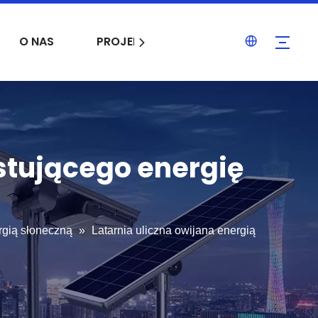
O NAS
PROJEKTOWANIE
PRACA
stującego energię
ergią słoneczną
»
Latarnia uliczna owijana energią