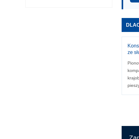
DLAC
Kons
ze s
Piono
kompa
krajo
pieszy
Zap