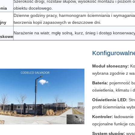
Szerokość drogi, rozstaw słupów, wysokość montażu i poziom o
enia
obiektu docelowego.
Dzienne godziny pracy, harmonogram ściemniania i wymagania
jny
tworzenia kopii zapasowych w deszczowe dni.
Narażenie na wiatr, mgłę solną, kurz, śnieg i dostęp konserwacy
iskowe
Konfigurowaln
Moduł słoneczny:
Ko
wybrana zgodnie z wa
Bateria:
pojemność ba
oświetlenia, klimatu i
Oświetlenie LED:
Str
profil ściemniania wy
Kontroler:
ładowanie
opcjonalne funkcje czu
System słupów:
wyso