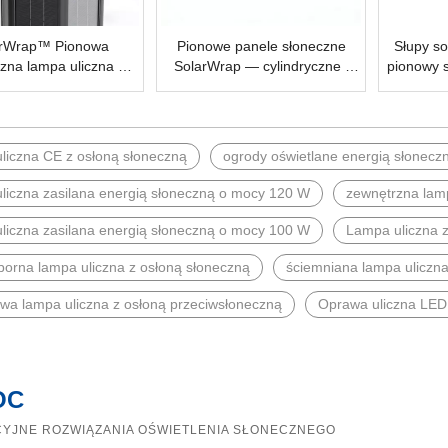
arWrap™ Pionowa
Pionowe panele słoneczne
Słupy s
czna lampa uliczna na
SolarWrap — cylindryczne i
pionowy s
ę słoneczną — słup
sześciokątne moduły słoneczne
montażu 
ny odporny na wiatr
360° Q140 Q200 do montażu
c
projektów miejskich i
na słupie
przybrzeżnych
liczna CE z osłoną słoneczną
ogrody oświetlane energią słoneczną
liczna zasilana energią słoneczną o mocy 120 W
zewnętrzna lamp
liczna zasilana energią słoneczną o mocy 100 W
Lampa uliczna 
orna lampa uliczna z osłoną słoneczną
ściemniana lampa uliczna
owa lampa uliczna z osłoną przeciwsłoneczną
Oprawa uliczna LED 
OC
YJNE ROZWIĄZANIA OŚWIETLENIA SŁONECZNEGO