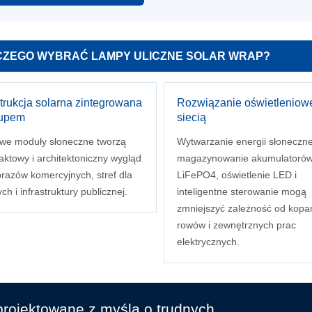
ZEGO WYBRAĆ LAMPY ULICZNE SOLAR WRAP?
trukcja solarna zintegrowana
Rozwiązanie oświetleniow
łupem
siecią
we moduły słoneczne tworzą
Wytwarzanie energii słoneczne
ktowy i architektoniczny wygląd
magazynowanie akumulatoró
brazów komercyjnych, stref dla
LiFePO4, oświetlenie LED i
ch i infrastruktury publicznej.
inteligentne sterowanie mogą
zmniejszyć zależność od kopa
rowów i zewnętrznych prac
elektrycznych.
rojektowane z myślą o trudnych