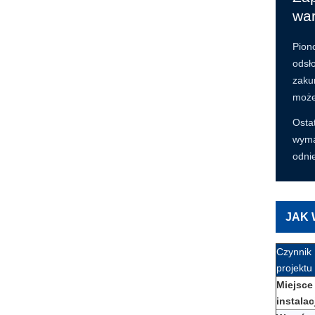
wa
Pion
odsł
zaku
może
Osta
wyma
odnie
JAK 
Czynnik
projektu
Miejsce
instalac