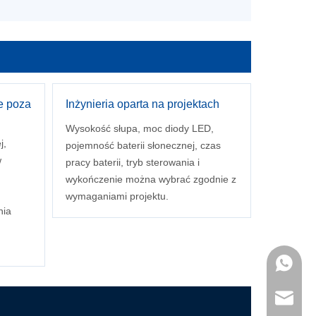
e poza
Inżynieria oparta na projektach
Wysokość słupa, moc diody LED,
j,
pojemność baterii słonecznej, czas
w
pracy baterii, tryb sterowania i
wykończenie można wybrać zgodnie z
wymaganiami projektu.
nia
+86- 15
sales@e