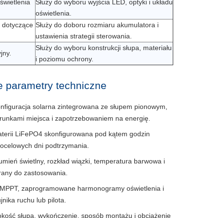
świetlenia
Służy do wyboru wyjścia LED, optyki i układu
oświetlenia.
 dotyczące
Służy do doboru rozmiaru akumulatora i
ustawienia strategii sterowania.
Służy do wyboru konstrukcji słupa, materiału
jny.
i poziomu ochrony.
e parametry techniczne
nfiguracja solarna zintegrowana ze słupem pionowym,
runkami miejsca i zapotrzebowaniem na energię.
terii LiFePO4 skonfigurowana pod kątem godzin
 docelowych dni podtrzymania.
umień świetlny, rozkład wiązki, temperatura barwowa i
brany do zastosowania.
 MPPT, zaprogramowane harmonogramy oświetlenia i
jnika ruchu lub pilota.
kość słupa, wykończenie, sposób montażu i obciążenie