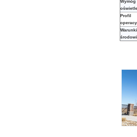
Wymóg
oświetl
Profil
operacy
Warunki
środow