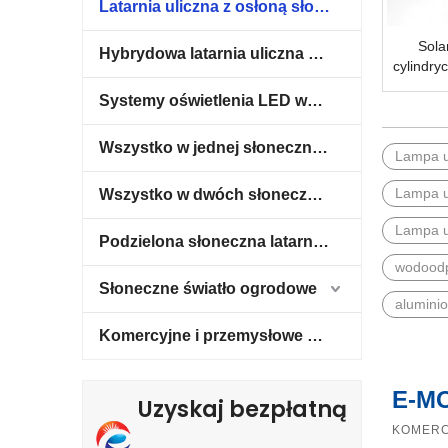
Latarnia uliczna z osłoną słoneczną
Sol
Hybrydowa latarnia uliczna zasilana energią słoneczną i wiatrową
cylindry
energi
Systemy oświetlenia LED wysokiego masztu
słonecz
360° do 
Wszystko w jednej słonecznej latarni ulicznej
Lampa u
Lampa u
Wszystko w dwóch słonecznych latarniach ulicznych
Lampa u
Podzielona słoneczna latarnia uliczna
wodoodp
Słoneczne światło ogrodowe
alumini
Komercyjne i przemysłowe systemy magazynowania energii
E-M
Uzyskaj bezpłatną
KOMERC