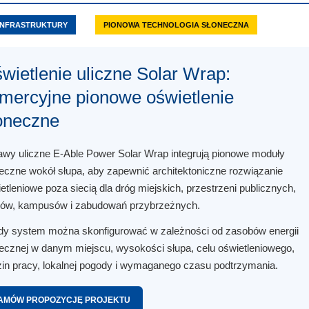
INFRASTRUKTURY
PIONOWA TECHNOLOGIA SŁONECZNA
wietlenie uliczne Solar Wrap:
mercyjne pionowe oświetlenie
oneczne
wy uliczne E-Able Power Solar Wrap integrują pionowe moduły
eczne wokół słupa, aby zapewnić architektoniczne rozwiązanie
etleniowe poza siecią dla dróg miejskich, przestrzeni publicznych,
ków, kampusów i zabudowań przybrzeżnych.
y system można skonfigurować w zależności od zasobów energii
ecznej w danym miejscu, wysokości słupa, celu oświetleniowego,
in pracy, lokalnej pogody i wymaganego czasu podtrzymania.
AMÓW PROPOZYCJĘ PROJEKTU