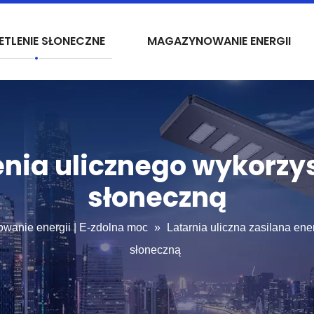
ETLENIE SŁONECZNE
MAGAZYNOWANIE ENERGII
enia ulicznego wykorzy
słoneczną
owanie energii | E-zdolna moc
»
Latarnia uliczna zasilana en
słoneczną