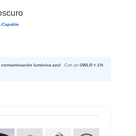
 oscuro
E-Capable
a contaminación lumínica azul
. Con un
UWLR < 1%