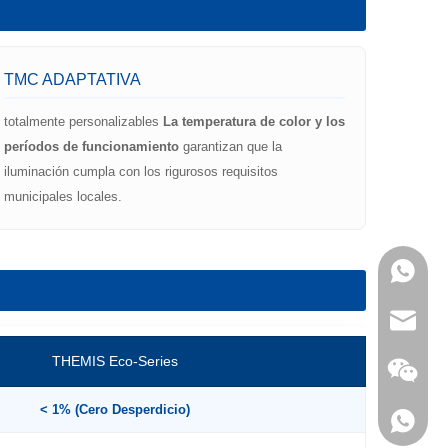
TMC ADAPTATIVA
totalmente personalizables
La temperatura de color y los
períodos de funcionamiento
garantizan que la
iluminación cumpla con los rigurosos requisitos
municipales locales.
+86- 15
ventas@
THEMIS Eco-Series
< 1% (Cero Desperdicio)