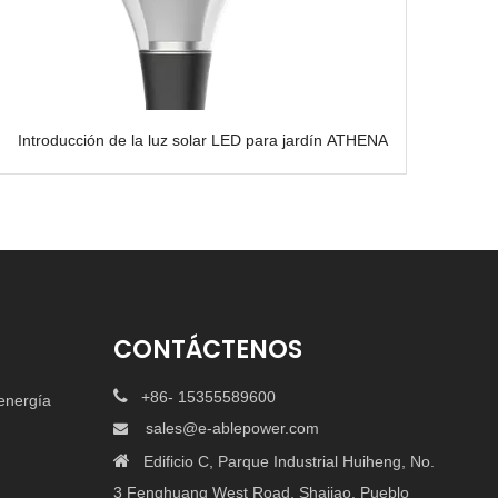
Introducción de la luz solar LED para jardín ATHENA
CONTÁCTENOS

+86- 15355589600
energía
sales@e-ablepower.com


Edificio C, Parque Industrial Huiheng, No.
3 Fenghuang West Road, Shajiao, Pueblo