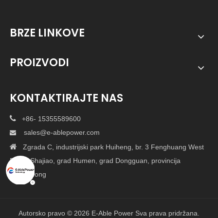
BRZE LINKOVE
PROIZVODI
KONTAKTIRAJTE NAS

+86- 15355589600
sales@e-ablepower.com


Zgrada C, industrijski park Huiheng, br. 3 Fenghuang West
Road, Shajiao, grad Humen, grad Dongguan, provincija
Guangdong
Autorsko pravo ©
2026
E-Able Power Sva prava pridržana.