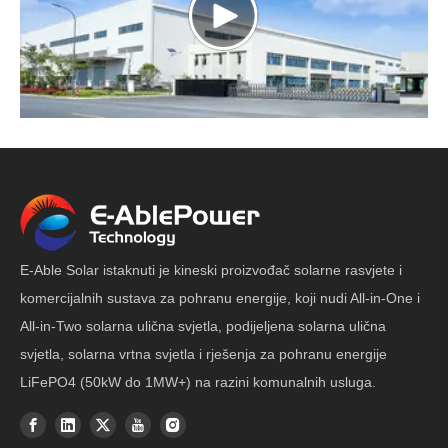
E-Able Solar istaknuti je kineski proizvođač solarne rasvjete i
komercijalnih sustava za pohranu energije, koji nudi All-in-One i
All-in-Two solarna ulična svjetla, podijeljena solarna ulična
svjetla, solarna vrtna svjetla i rješenja za pohranu energije
LiFePO4 (50kW do 1MW+) na razini komunalnih usluga.