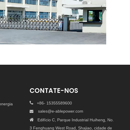
CONTATE-NOS

+86- 15355589600
energia
sales@e-ablepower.com


Edifício C, Parque Industrial Huiheng, No.
3 Fenghuang West Road, Shajiao, cidade de