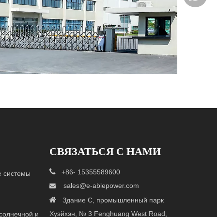
СВЯЗАТЬСЯ С НАМИ

+86- 15355589600
 системы
sales@e-ablepower.com


Здание C, промышленный парк
Хуэйхэн, № 3 Fenghuang West Road,
солнечной и