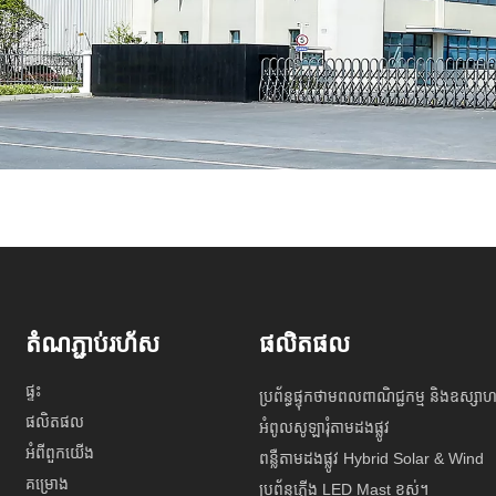
តំណភ្ជាប់រហ័ស
ផលិតផល
ផ្ទះ
ប្រព័ន្ធផ្ទុកថាមពលពាណិជ្ជកម្ម និងឧស្សាហ
ផលិតផល
អំពូលសូឡារុំតាមដងផ្លូវ
អំពីពួកយើង
ពន្លឺតាមដងផ្លូវ Hybrid Solar & Wind
គម្រោង
ប្រព័ន្ធភ្លើង LED Mast ខ្ពស់។