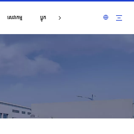
សេវាកម្ម
ប្លុក
ទាក់ទង​យើង