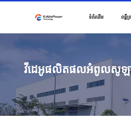
ទំព័រដើម
ពន្លឺព
វីដេអូផលិតផលអំពូលសូឡ