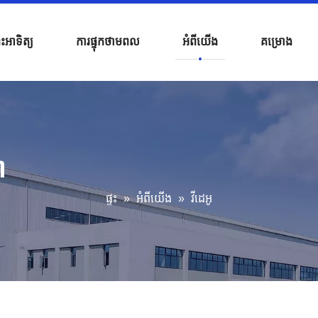
្រះអាទិត្យ
ការផ្ទុកថាមពល
អំពីយើង
គម្រោង
ា
ផ្ទះ
»
អំពីយើង
»
វីដេអូ