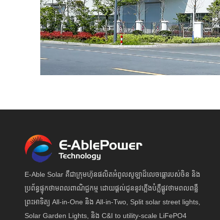
E-Able Solar គឺជាក្រុមហ៊ុនផលិតអំពូលសូឡាដ៏លេចធ្លោរបស់ចិន និង
ប្រព័ន្ធផ្ទុកថាមពលពាណិជ្ជកម្ម ដោយផ្តល់ជូននូវភ្លើងបំភ្លឺផ្លូវថាមពលពន្លឺ
ព្រះអាទិត្យ All-in-One និង All-in-Two, Split solar street lights,
Solar Garden Lights, និង C&I to utility-scale LiFePO4