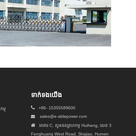
ទាក់ទង​យើង

+86- 15355589600
កម្ម
sales@e-ablepower.com


អាគារ C, សួនឧស្សាហកម្ម Huiheng, លេខ 3
Fenghuang West Road, Shajiao, Humen