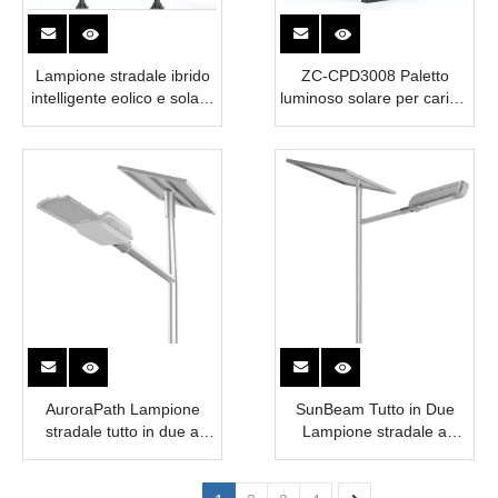
Lampione stradale ibrido
ZC-CPD3008 Paletto
intelligente eolico e solare
luminoso solare per carichi
| Illuminazione di progetti
pesanti | POTENZA E-
personalizzati | POTENZA
ABLE
E-ABLE
AuroraPath Lampione
SunBeam Tutto in Due
stradale tutto in due a
Lampione stradale a
energia solare
energia solare