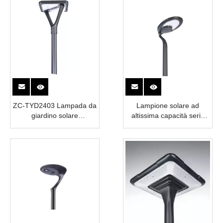
ZC-TYD2403 Lampada da
Lampione solare ad
giardino solare
altissima capacità serie
commerciale da 25 W
RED-CROWED