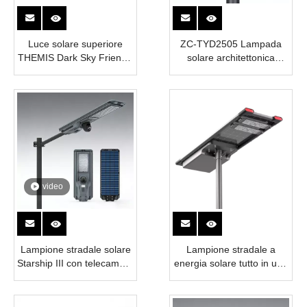
Luce solare superiore
ZC-TYD2505 Lampada
THEMIS Dark Sky Friendly
solare architettonica
| Illuminazione pedonale
superiore
ad alta efficienza da 2800
lm
video
Lampione stradale solare
Lampione stradale a
Starship III con telecamera
energia solare tutto in uno
CCTV
Solara