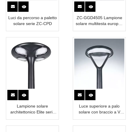
Luci da percorso a paletto
ZC-GGD4505 Lampione
solare serie ZC-CPD
solare multitesta europeo
classico
Lampione solare
Luce superiore a palo
architettonico Elite serie
solare con braccio a V
ZC-GGD (GGD001 /
urbano serie ZC-TYD
GGD002-1 / GGD002-2)
(TYD2705 e TYD2403)