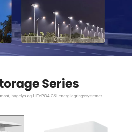
Storage Series
 høy mast, hagelys og LiFePO4 C&I energilagringssystemer.