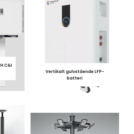
H C&I
Vertikalt gulvstående LFP-
batteri