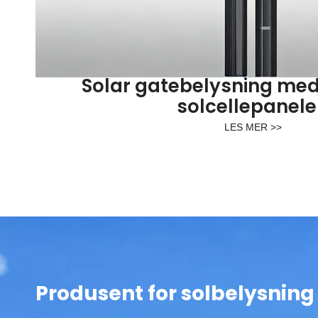
Solar gatebelysning med
solcellepanel
LES MER >>
Produsent for solbelysning