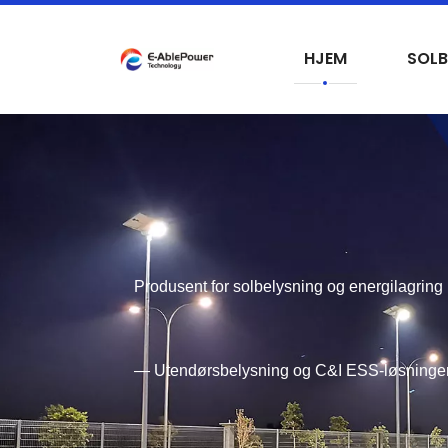
HJEM
SOLB
Produsent for solbelysning og energilagring
— Utendørsbelysning og C&I ESS-løsninge