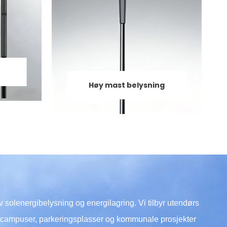
Høy mast belysning
solenergibelysning og energilagring. Vi tilbyr utendørs
r, campuser, parkeringsplasser og kommunale prosjekter