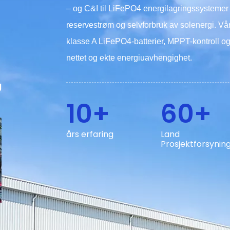
– og C&I til LiFePO4 energilagringssystemer 
reservestrøm og selvforbruk av solenergi. Vå
klasse A LiFePO4-batterier, MPPT-kontroll og 
nettet og ekte energiuavhengighet.
g
10+
60+
års erfaring
Land
Prosjektforsynin