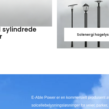
 sylindrede
Solenergi hagelys
er
E-Able Power er en kommersiell produsent av 
solcellebelysningsløsninger for veier, parke