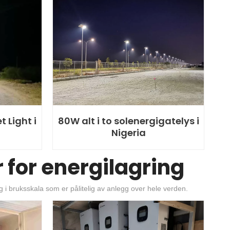
 Light i
80W alt i to solenergigatelys i
Nigeria
 for energilagring
 i bruksskala som er pålitelig av anlegg over hele verden.