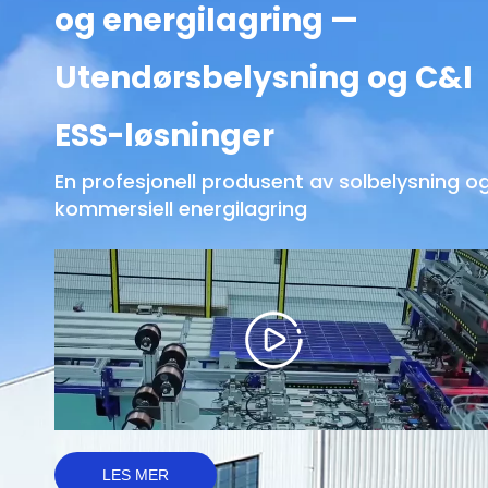
og energilagring —
Utendørsbelysning og C&I
ESS-løsninger
En profesjonell produsent av solbelysning o
kommersiell energilagring
LES MER