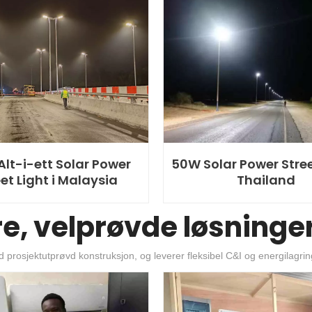
Alt-i-ett Solar Power
50W Solar Power Street
et Light i Malaysia
Thailand
e, velprøvde løsninger
osjektutprøvd konstruksjon, og leverer fleksibel C&I og energilagring